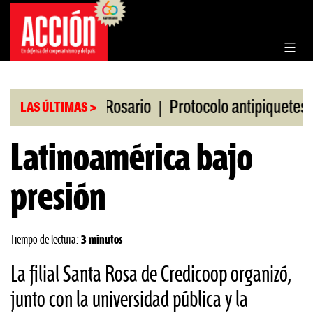
Saltar
al
contenido
|
|
 la Bolsa de Rosario
Protocolo antipiquetes
FA
LAS ÚLTIMAS >
Latinoamérica bajo
presión
Tiempo de lectura:
3 minutos
La filial Santa Rosa de Credicoop organizó,
junto con la universidad pública y la