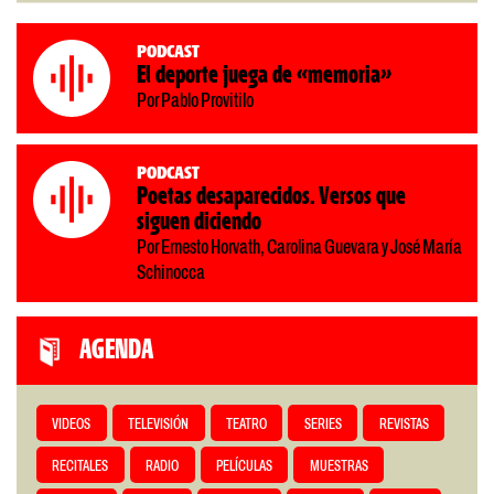
Podcast
El deporte juega de «memoria»
Por Pablo Provitilo
Podcast
Poetas desaparecidos. Versos que
siguen diciendo
Por Ernesto Horvath, Carolina Guevara y José María
Schinocca
AGENDA
VIDEOS
TELEVISIÓN
TEATRO
SERIES
REVISTAS
RECITALES
RADIO
PELÍCULAS
MUESTRAS