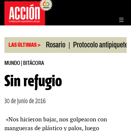
Saltar
al
contenido
|
|
en la Bolsa de Rosario
Protocolo antipiquetes
LAS ÚLTIMAS >
MUNDO
|
BITÁCORA
Sin refugio
30 de junio de 2016
«Nos hicieron bajar, nos golpearon con
mangueras de plástico y palos, luego