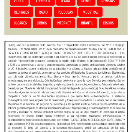
VIDEOS
TELEVISIÓN
TEATRO
SERIES
REVISTAS
RECITALES
RADIO
PELÍCULAS
MUESTRAS
LUGARES
LIBROS
INTERNET
INFANTIL
DISCOS