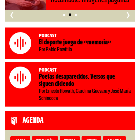
‹
›
Podcast
El deporte juega de «memoria»
Por Pablo Provitilo
Podcast
Poetas desaparecidos. Versos que
siguen diciendo
Por Ernesto Horvath, Carolina Guevara y José María
Schinocca
AGENDA