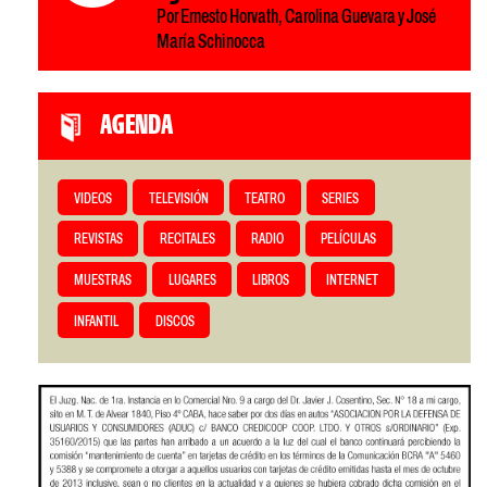
Por Ernesto Horvath, Carolina Guevara y José
María Schinocca
AGENDA
VIDEOS
TELEVISIÓN
TEATRO
SERIES
REVISTAS
RECITALES
RADIO
PELÍCULAS
MUESTRAS
LUGARES
LIBROS
INTERNET
INFANTIL
DISCOS