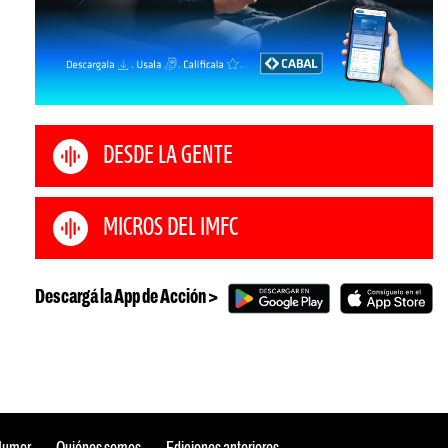
DESDE LA GENTE
MICROS DEL IMFC
Descargá la App de Acción >