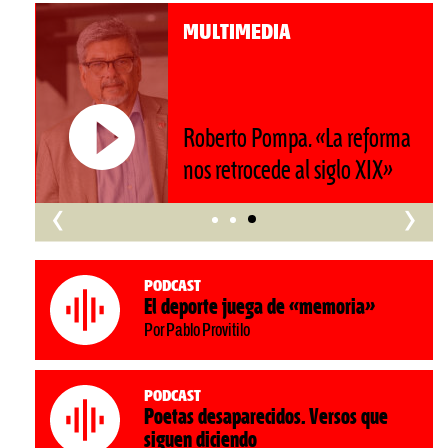
MULTIMEDIA
Roberto Pompa. «La reforma
nos retrocede al siglo XIX»
‹
›
Podcast
El deporte juega de «memoria»
Por Pablo Provitilo
Podcast
Poetas desaparecidos. Versos que
siguen diciendo