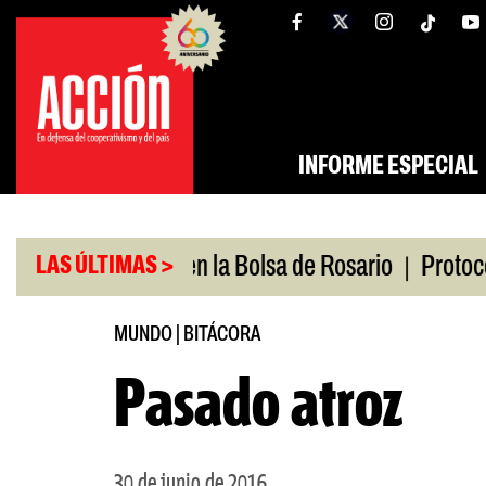
Saltar
tw
facebook
al
contenido
INFORME ESPECIAL
|
Medio
Caputo en la Bolsa de Rosario
Protocolo a
LAS ÚLTIMAS >
MUNDO
|
BITÁCORA
Pasado atroz
30 de junio de 2016