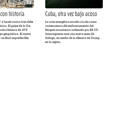
MULTIMEDIA
con historia
Cuba, otra vez bajo acoso
. e Israel contra Irán debe
La crisis energética sacude a la isla como
tórica. El golpe de la CIA
consecuencia del endurecimiento del
ución Islámica de 1979
bloqueo económico ordenado por EE.UU.
pa geopolítico. El nuevo
Interrogantes ante una nueva mesa de
cción.
Rocambole. Imágenes
 un final impredecible.
diálogo, en medio de la ofensiva de Trump
en la región.
ria
paganas