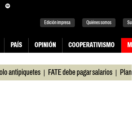
itter
instagram
tiktok
Youtube
Spotify
Edición impresa
Quiénes somos
Su
PAÍS
OPINIÓN
COOPERATIVISMO
M
|
|
ntipiquetes
FATE debe pagar salarios
Plan de 