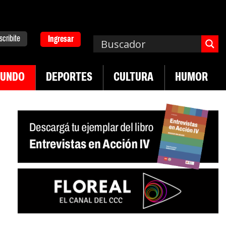
scribite
Ingresar
UNDO
DEPORTES
CULTURA
HUMOR
|
|
lucha de UTEP
Exportaciones del agro
Crece ve