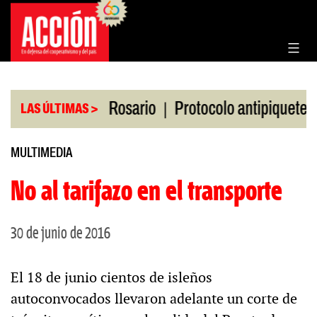
Saltar
al
contenido
|
|
n la Bolsa de Rosario
Protocolo antipiquetes
F
LAS ÚLTIMAS >
MULTIMEDIA
No al tarifazo en el transporte
30 de junio de 2016
El 18 de junio cientos de isleños
autoconvocados llevaron adelante un corte de