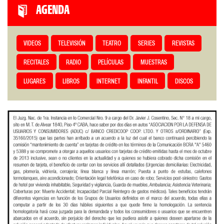
AGENDA
VIDEOS
TELEVISIÓN
TEATRO
SERIES
REVISTAS
RECITALES
RADIO
PELÍCULAS
MUESTRAS
LUGARES
LIBROS
INTERNET
INFANTIL
DISCOS