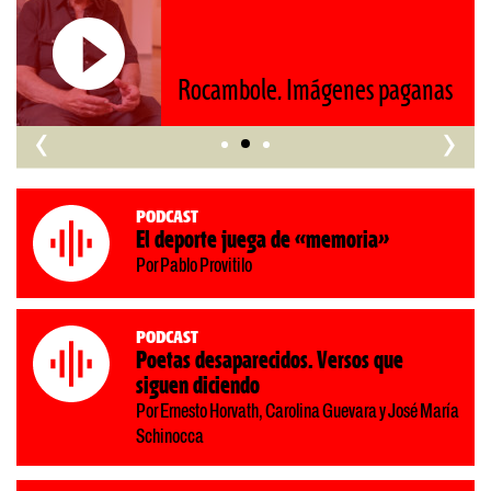
Roberto Pompa. «
mágenes paganas
nos retrocede al s
‹
›
Podcast
El deporte juega de «memoria»
Por Pablo Provitilo
Podcast
Poetas desaparecidos. Versos que
siguen diciendo
Por Ernesto Horvath, Carolina Guevara y José María
Schinocca