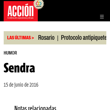
Saltar
al
contenido
|
|
en la Bolsa de Rosario
Protocolo antipiquetes
LAS ÚLTIMAS >
HUMOR
Sendra
15 de junio de 2016
Notas relacionadas