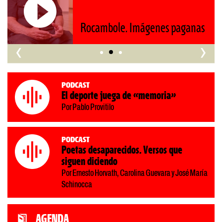
Rocambole. Imágenes paganas
‹
›
Podcast
El deporte juega de «memoria»
Por Pablo Provitilo
Podcast
Poetas desaparecidos. Versos que
siguen diciendo
Por Ernesto Horvath, Carolina Guevara y José María
Schinocca
AGENDA