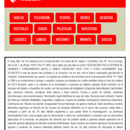
VIDEOS
TELEVISIÓN
TEATRO
SERIES
REVISTAS
RECITALES
RADIO
PELÍCULAS
MUESTRAS
LUGARES
LIBROS
INTERNET
INFANTIL
DISCOS