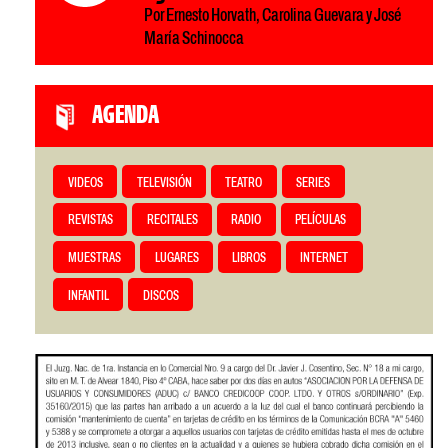
Por Ernesto Horvath, Carolina Guevara y José
María Schinocca
AGENDA
VIDEOS
TELEVISIÓN
TEATRO
SERIES
REVISTAS
RECITALES
RADIO
PELÍCULAS
MUESTRAS
LUGARES
LIBROS
INTERNET
INFANTIL
DISCOS