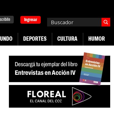
scribite
Ingresar
UNDO
DEPORTES
CULTURA
HUMOR
|
|
ha de UTEP
Exportaciones del agro
Crece vent