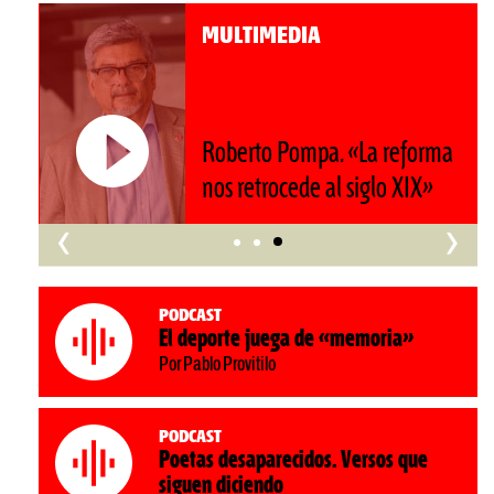
MULTIMEDIA
Roberto Pompa. «La reforma
nos retrocede al siglo XIX»
‹
›
Podcast
El deporte juega de «memoria»
Por Pablo Provitilo
Podcast
Poetas desaparecidos. Versos que
siguen diciendo