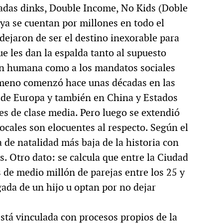
adas dinks, Double Income, No Kids (Doble
MULTIMEDIA
 ya se cuentan por millones en todo el
ejaron de ser el destino inexorable para
e les dan la espalda tanto al supuesto
ón humana como a los mandatos sociales
cción.
Rocambole. Imágenes
ómeno comenzó hace unas décadas en las
ria
paganas
 de Europa y también en China y Estados
es de clase media. Pero luego se extendió
 locales son elocuentes al respecto. Según el
a de natalidad más baja de la historia con
. Otro dato: se calcula que entre la Ciudad
 de medio millón de parejas entre los 25 y
gada de un hijo u optan por no dejar
stá vinculada con procesos propios de la