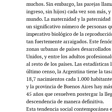
muchos. Sin embargo, las parejas llam
MULTIMEDIA
ingreso, sin hijos) cada vez son más, y
mundo. La maternidad y la paternidad d
un significativo número de personas qu
imperativo biológico de la reproducci
. «La reforma
60º aniversario de A
tan fuertemente arraigados. Este fen
al siglo XIX»
Periodismo con histo
zonas urbanas de países desarrollados
Unidos, y entre los adultos profesional
al resto de los países. Las estadísticas
último censo, la Argentina tiene la tas
18,7 nacimientos cada 1.000 habitantes
y la provincia de Buenos Aires hay más
45 años que resuelven postergar la lle
descendencia de manera definitiva.
Esta tendencia social contemporánea e