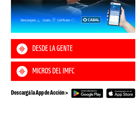
DESDE LA GENTE
MICROS DEL IMFC
Descargá la App de Acción >