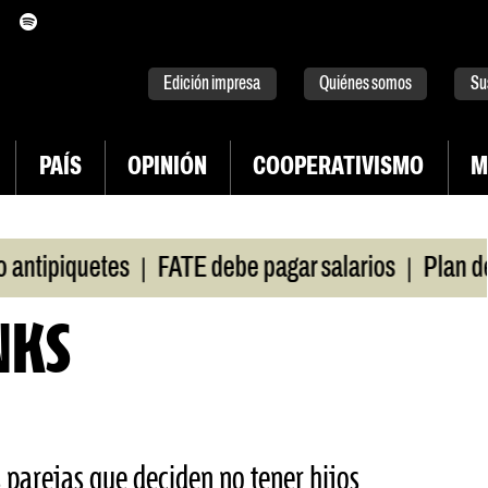
itter
instagram
tiktok
Youtube
Spotify
Edición impresa
Quiénes somos
Su
PAÍS
OPINIÓN
COOPERATIVISMO
M
|
|
piquetes
FATE debe pagar salarios
Plan de luc
INKS
as parejas que deciden no tener hijos