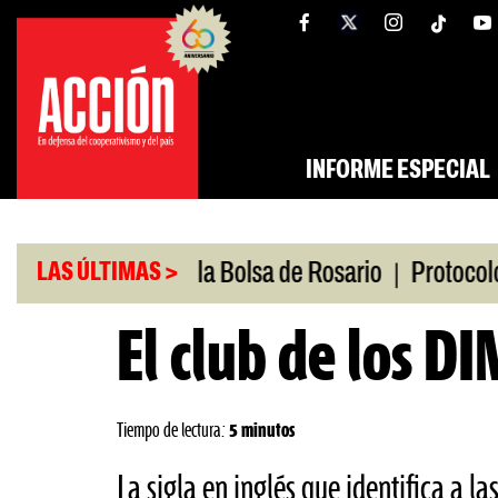
Saltar
tw
facebook
al
contenido
INFORME ESPECIAL
|
io
Caputo en la Bolsa de Rosario
Protocolo anti
LAS ÚLTIMAS >
El club de los D
Tiempo de lectura:
5 minutos
La sigla en inglés que identifica a l