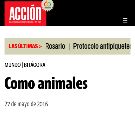
Saltar
al
contenido
|
|
n la Bolsa de Rosario
Protocolo antipiquetes
F
LAS ÚLTIMAS >
MUNDO
|
BITÁCORA
Como animales
27 de mayo de 2016