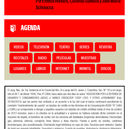
Por Ernesto Horvath, Carolina Guevara y José María
Schinocca
AGENDA
VIDEOS
TELEVISIÓN
TEATRO
SERIES
REVISTAS
RECITALES
RADIO
PELÍCULAS
MUESTRAS
LUGARES
LIBROS
INTERNET
INFANTIL
DISCOS