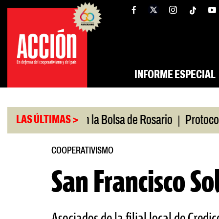
Saltar
tw
facebook
al
contenido
INFORME ESPECIAL
|
edio
Caputo en la Bolsa de Rosario
Protocolo an
LAS ÚLTIMAS >
COOPERATIVISMO
San Francisco So