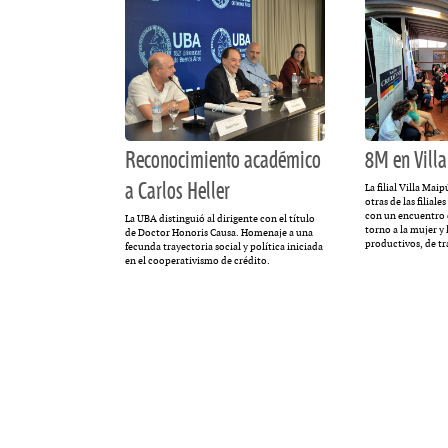
MULTIMEDIA
. «La reforma
60º aniversario de A
Reconocimiento académico
8M en Vill
al siglo XIX»
Periodismo con histo
a Carlos Heller
La filial Villa Mai
otras de las filia
con un encuentro d
La UBA distinguió al dirigente con el título
torno a la mujer y 
de Doctor Honoris Causa. Homenaje a una
productivos, de tr
fecunda trayectoria social y política iniciada
en el cooperativismo de crédito.