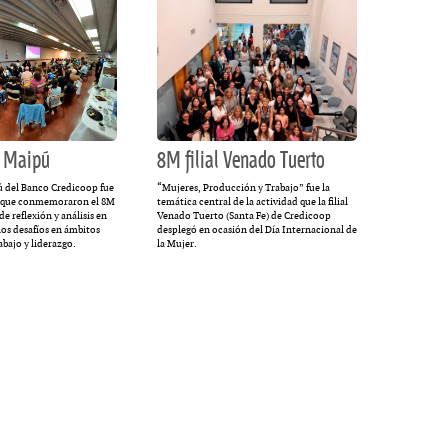
MULTIMEDIA
cción.
Rocambole. Imágenes
a Maipú
8M filial Venado Tuerto
ria
paganas
pú del Banco Credicoop fue
“Mujeres, Producción y Trabajo” fue la
les que conmemoraron el 8M
temática central de la actividad que la filial
e reflexión y análisis en
Venado Tuerto (Santa Fe) de Credicoop
los desafíos en ámbitos
desplegó en ocasión del Día Internacional de
abajo y liderazgo.
la Mujer.