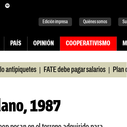
itter
instagram
tiktok
Youtube
Spotify
Edición impresa
Quiénes somos
Su
PAÍS
OPINIÓN
COOPERATIVISMO
M
|
|
tipiquetes
FATE debe pagar salarios
Plan de l
lano, 1987