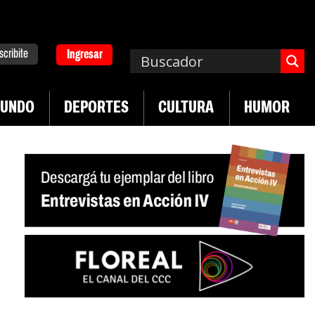
scribite
Ingresar
UNDO
DEPORTES
CULTURA
HUMOR
|
|
ucha de UTEP
Exportaciones del agro
Crece ven