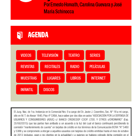
Por Ernesto Horvath, Carolina Guevara y José
María Schinocca
AGENDA
VIDEOS
TELEVISIÓN
TEATRO
SERIES
REVISTAS
RECITALES
RADIO
PELÍCULAS
MUESTRAS
LUGARES
LIBROS
INTERNET
INFANTIL
DISCOS