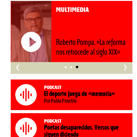
MULTIMEDIA
Roberto Pompa. «La reforma
nos retrocede al siglo XIX»
‹
›
Podcast
El deporte juega de «memoria»
Por Pablo Provitilo
Podcast
Poetas desaparecidos. Versos que
siguen diciendo