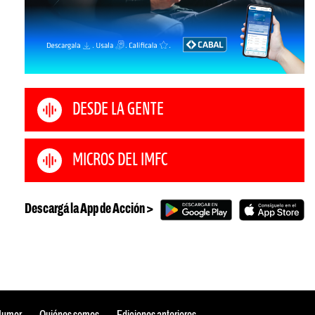
DESDE LA GENTE
MICROS DEL IMFC
Descargá la App de Acción >