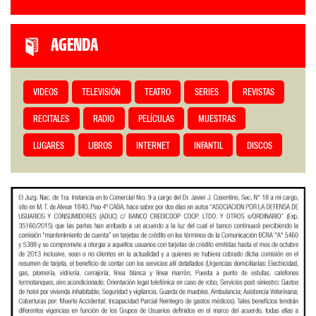
AGENDA
VIDEOS
TELEVISIÓN
TEATRO
SERIES
REVISTAS
RECITALES
RADIO
PELÍCULAS
MUESTRAS
LUGARES
LIBROS
INTERNET
INFANTIL
DISCOS