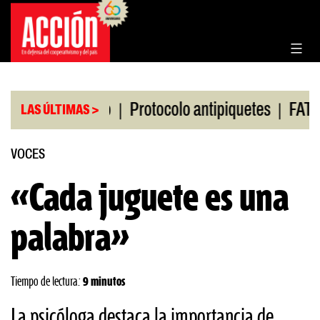
Saltar
al
contenido
|
|
de Rosario
Protocolo antipiquetes
FATE debe pa
LAS ÚLTIMAS >
VOCES
«Cada juguete es una
palabra»
Tiempo de lectura:
9 minutos
La psicóloga destaca la importancia de