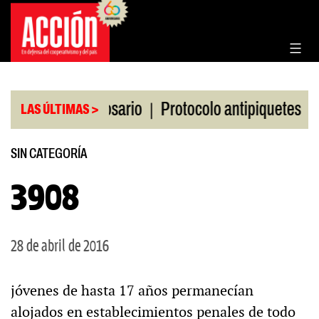
Saltar
al
contenido
|
|
la Bolsa de Rosario
Protocolo antipiquetes
FAT
LAS ÚLTIMAS >
SIN CATEGORÍA
3908
28 de abril de 2016
jóvenes de hasta 17 años permanecían
alojados en establecimientos penales de todo