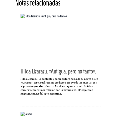
Notas relacionadas
Hilda Lizarazu. «Antigua, pero no tanto».
Hilda Lizarazu. La cantante y compositora habla de su nuevo disco
«Antigua», en el cual retoma ese fresco groove de los años 90, con
algunos toques electrónicos. También repasa su multifacética
carrera y comenta su relación con la naturaleza. El Trap como
nueva instancia del rock argentino.