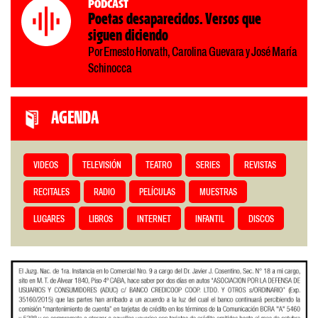
Podcast
Poetas desaparecidos. Versos que
siguen diciendo
Por Ernesto Horvath, Carolina Guevara y José María
Schinocca
AGENDA
VIDEOS
TELEVISIÓN
TEATRO
SERIES
REVISTAS
RECITALES
RADIO
PELÍCULAS
MUESTRAS
LUGARES
LIBROS
INTERNET
INFANTIL
DISCOS