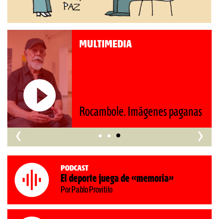
MULTIMEDIA
Roberto Pompa. «La reforma
nos retrocede al siglo XIX»
‹
›
Podcast
El deporte juega de «memoria»
Por Pablo Provitilo