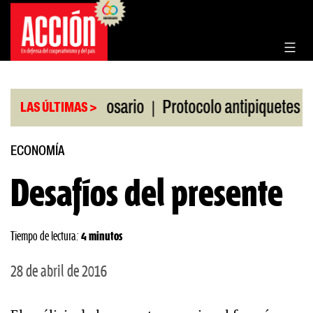
Saltar
al
contenido
|
|
a Bolsa de Rosario
Protocolo antipiquetes
FATE
LAS ÚLTIMAS >
ECONOMÍA
Desafíos del presente
Tiempo de lectura:
4 minutos
28 de abril de 2016