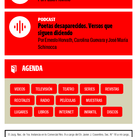
Podcast
Poetas desaparecidos. Versos que
siguen diciendo
Por Ernesto Horvath, Carolina Guevara y José María
Schinocca
AGENDA
VIDEOS
TELEVISIÓN
TEATRO
SERIES
REVISTAS
RECITALES
RADIO
PELÍCULAS
MUESTRAS
LUGARES
LIBROS
INTERNET
INFANTIL
DISCOS