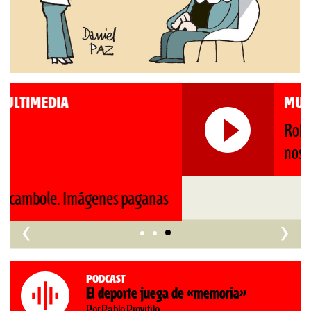
MULTIMEDIA
Roberto Pompa. «La reforma
nos retrocede al siglo XIX»
‹
›
Podcast
El deporte juega de «memoria»
Por Pablo Provitilo