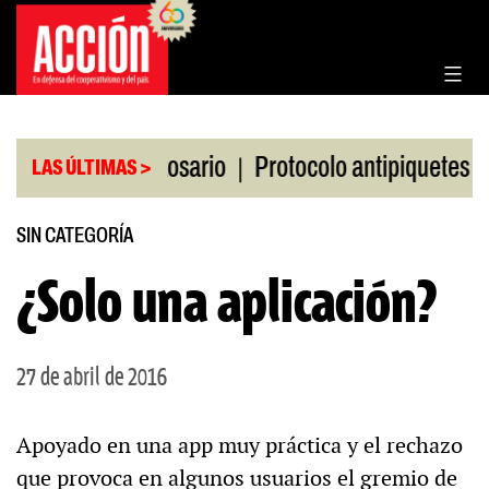
Saltar
al
contenido
|
|
 la Bolsa de Rosario
Protocolo antipiquetes
FA
LAS ÚLTIMAS >
SIN CATEGORÍA
¿Solo una aplicación?
27 de abril de 2016
Apoyado en una app muy práctica y el rechazo
que provoca en algunos usuarios el gremio de