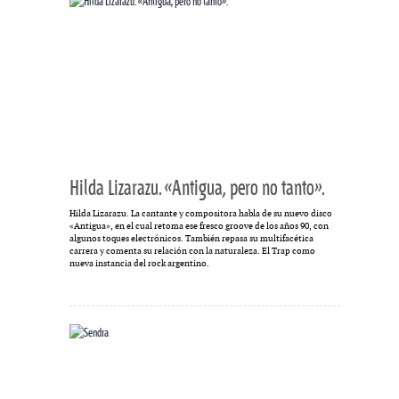
Hilda Lizarazu. «Antigua, pero no tanto».
Hilda Lizarazu. La cantante y compositora habla de su nuevo disco
«Antigua», en el cual retoma ese fresco groove de los años 90, con
algunos toques electrónicos. También repasa su multifacética
carrera y comenta su relación con la naturaleza. El Trap como
nueva instancia del rock argentino.