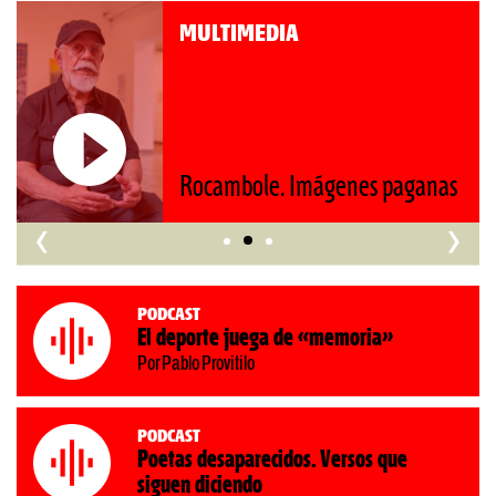
MULTIMEDIA
Roberto Pompa. «La reforma
as
nos retrocede al siglo XIX»
‹
›
Podcast
El deporte juega de «memoria»
Por Pablo Provitilo
Podcast
Poetas desaparecidos. Versos que
siguen diciendo