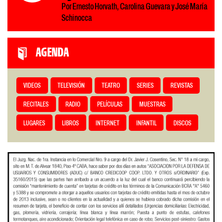
Por Ernesto Horvath, Carolina Guevara y José María
Schinocca
AGENDA
VIDEOS
TELEVISIÓN
TEATRO
SERIES
REVISTAS
RECITALES
RADIO
PELÍCULAS
MUESTRAS
LUGARES
LIBROS
INTERNET
INFANTIL
DISCOS