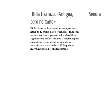
MULTIMEDIA
Hilda Lizarazu. «Antigua,
Sendra
pero no tanto».
Hilda Lizarazu. La cantante y compositora
habla de su nuevo disco «Antigua», en el cual
. «La reforma
60º aniversario de A
retoma ese fresco groove de los años 90, con
algunos toques electrónicos. También repasa
al siglo XIX»
Periodismo con histo
su multifacética carrera y comenta su
relación con la naturaleza. El Trap como
nueva instancia del rock argentino.