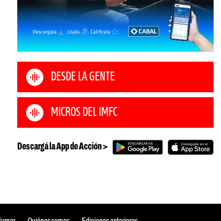
DESDE LA GENTE
MICROS DEL IMFC
Descargá la App de Acción >