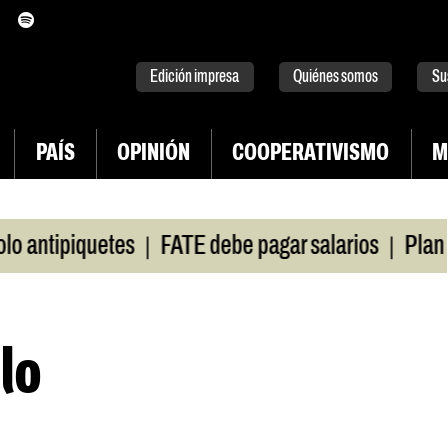
itter
instagram
tiktok
Youtube
Spotify
Edición impresa
Quiénes somos
Su
PAÍS
OPINIÓN
COOPERATIVISMO
M
|
|
ntipiquetes
FATE debe pagar salarios
Plan de 
lo