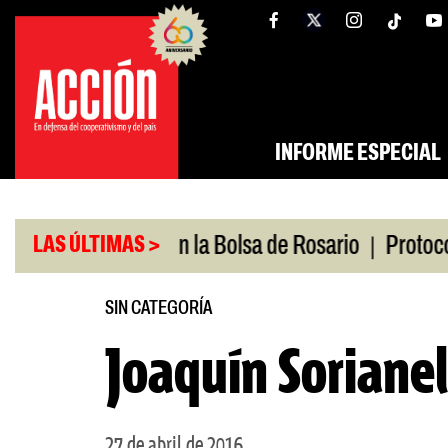
Saltar
tw
facebook
al
contenido
INFORME ESPECIAL
|
Medio
Caputo en la Bolsa de Rosario
Protocolo a
LAS ÚLTIMAS >
SIN CATEGORÍA
Joaquín Sorianel
27 de abril de 2016