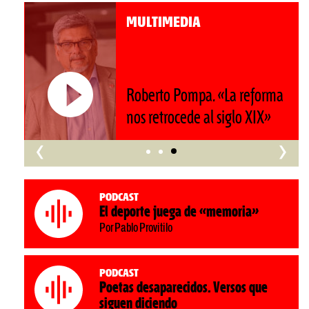
MULTIMEDIA
Roberto Pompa. «La reforma
nos retrocede al siglo XIX»
‹
›
Podcast
El deporte juega de «memoria»
Por Pablo Provitilo
Podcast
Poetas desaparecidos. Versos que
siguen diciendo