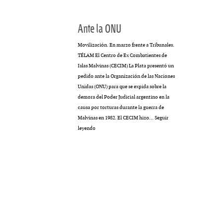
MULTIMEDIA
Ante la ONU
Movilización. En marzo frente a Tribunales.
TÉLAM El Centro de Ex Combatientes de
cción.
Rocambole. Imágenes
Islas Malvinas (CECIM) La Plata presentó un
pedido ante la Organización de las Naciones
ria
paganas
Unidas (ONU) para que se expida sobre la
demora del Poder Judicial argentino en la
causa por torturas durante la guerra de
Malvinas en 1982. El CECIM hizo…
Seguir
Ante
leyendo
la
ONU