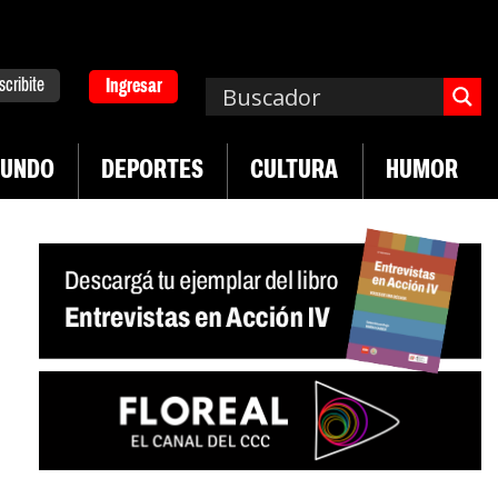
scribite
Ingresar
UNDO
DEPORTES
CULTURA
HUMOR
|
|
lucha de UTEP
Exportaciones del agro
Crece ve