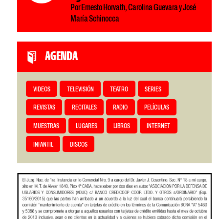
Por Ernesto Horvath, Carolina Guevara y José
María Schinocca
AGENDA
VIDEOS
TELEVISIÓN
TEATRO
SERIES
REVISTAS
RECITALES
RADIO
PELÍCULAS
MUESTRAS
LUGARES
LIBROS
INTERNET
INFANTIL
DISCOS