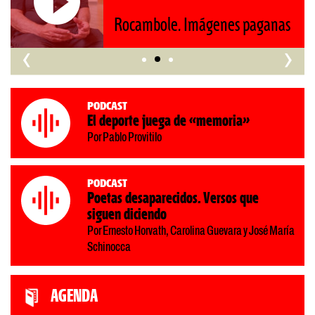
s
‹
›
Podcast
El deporte juega de «memoria»
Por Pablo Provitilo
Podcast
Poetas desaparecidos. Versos que
siguen diciendo
Por Ernesto Horvath, Carolina Guevara y José María
Schinocca
AGENDA