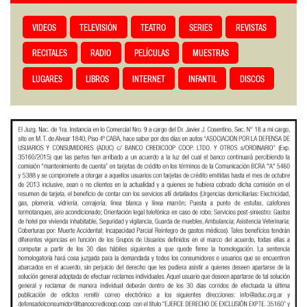
VIDEOS
TELEVISIÓN
TEATRO
SERIES
REVISTAS
RECITALES
RADIO
PELÍCULAS
MUESTRAS
LUGARES
LIBROS
INTERNET
INFANTIL
DISCOS