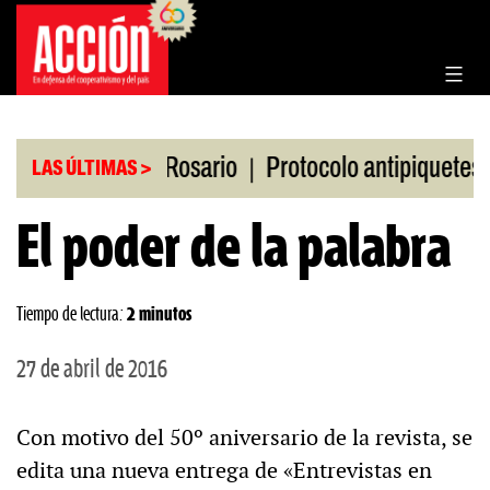
Saltar
al
contenido
|
|
la Bolsa de Rosario
Protocolo antipiquetes
FAT
LAS ÚLTIMAS >
El poder de la palabra
Tiempo de lectura:
2 minutos
27 de abril de 2016
Con motivo del 50º aniversario de la revista, se
edita una nueva entrega de «Entrevistas en