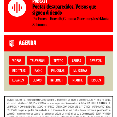
Podcast
Poetas desaparecidos. Versos que
siguen diciendo
Por Ernesto Horvath, Carolina Guevara y José María
Schinocca
AGENDA
VIDEOS
TELEVISIÓN
TEATRO
SERIES
REVISTAS
RECITALES
RADIO
PELÍCULAS
MUESTRAS
LUGARES
LIBROS
INTERNET
INFANTIL
DISCOS