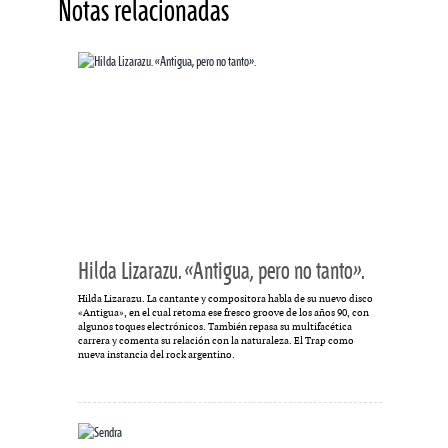
Notas relacionadas
Hilda Lizarazu. «Antigua, pero no tanto».
Hilda Lizarazu. La cantante y compositora habla de su nuevo disco
«Antigua», en el cual retoma ese fresco groove de los años 90, con
algunos toques electrónicos. También repasa su multifacética
carrera y comenta su relación con la naturaleza. El Trap como
nueva instancia del rock argentino.