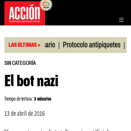
Saltar
al
contenido
|
|
 Bolsa de Rosario
Protocolo antipiquetes
FATE d
LAS ÚLTIMAS >
SIN CATEGORÍA
El bot nazi
Tiempo de lectura:
3 minutos
13 de abril de 2016