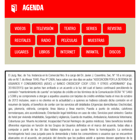
AGENDA
VIDEOS
TELEVISIÓN
TEATRO
SERIES
REVISTAS
RECITALES
RADIO
PELÍCULAS
MUESTRAS
LUGARES
LIBROS
INTERNET
INFANTIL
DISCOS