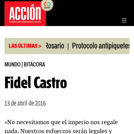
Saltar
al
contenido
|
|
n la Bolsa de Rosario
Protocolo antipiquetes
F
LAS ÚLTIMAS >
MUNDO
|
BITÁCORA
Fidel Castro
13 de abril de 2016
«No necesitamos que el imperio nos regale
nada. Nuestros esfuerzos serán legales y