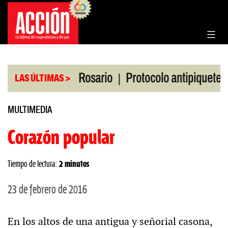
Saltar
al
contenido
|
|
 la Bolsa de Rosario
Protocolo antipiquetes
FA
LAS ÚLTIMAS >
MULTIMEDIA
Corazón popular
Tiempo de lectura:
2 minutos
23 de febrero de 2016
En los altos de una antigua y señorial casona,