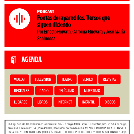
Podcast
Poetas desaparecidos. Versos que
siguen diciendo
Por Ernesto Horvath, Carolina Guevara y José María
Schinocca
AGENDA
VIDEOS
TELEVISIÓN
TEATRO
SERIES
REVISTAS
RECITALES
RADIO
PELÍCULAS
MUESTRAS
LUGARES
LIBROS
INTERNET
INFANTIL
DISCOS