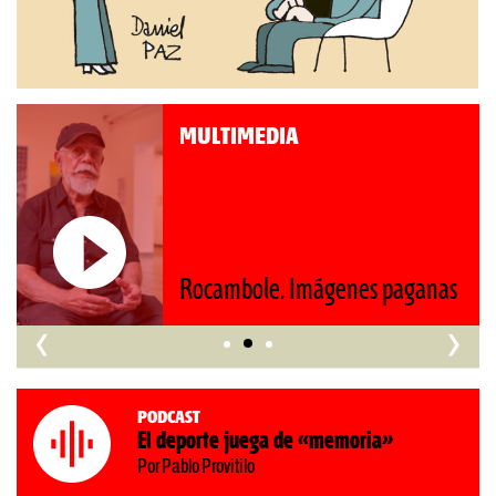
MULTIMEDIA
Roberto Pompa. «La reforma
nos retrocede al siglo XIX»
ganas
‹
›
Podcast
El deporte juega de «memoria»
Por Pablo Provitilo