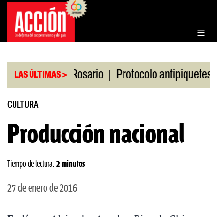
Saltar
al
contenido
|
|
 la Bolsa de Rosario
Protocolo antipiquetes
FA
LAS ÚLTIMAS >
CULTURA
Producción nacional
Tiempo de lectura:
2 minutos
27 de enero de 2016