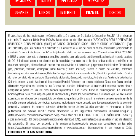
RECITALES
RADIO
PELÍCULAS
MUESTRAS
LUGARES
LIBROS
INTERNET
INFANTIL
DISCOS