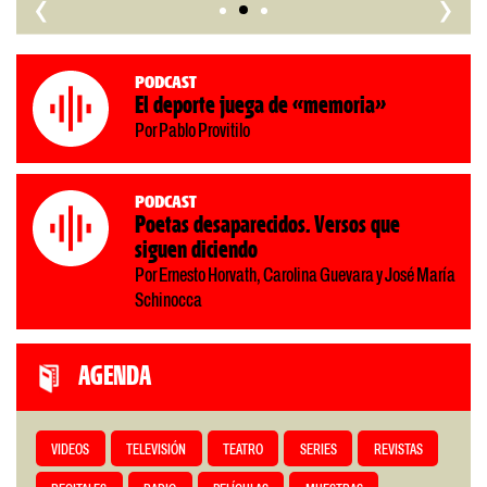
‹
›
Podcast
El deporte juega de «memoria»
Por Pablo Provitilo
Podcast
Poetas desaparecidos. Versos que
siguen diciendo
Por Ernesto Horvath, Carolina Guevara y José María
Schinocca
AGENDA
VIDEOS
TELEVISIÓN
TEATRO
SERIES
REVISTAS