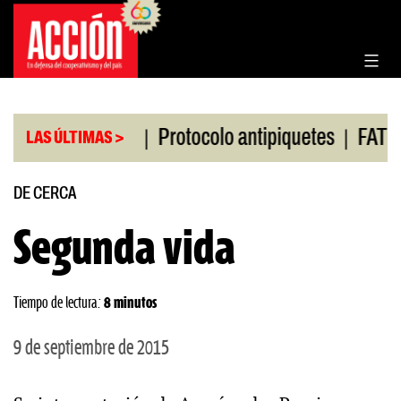
Saltar
al
contenido
|
|
de Rosario
Protocolo antipiquetes
FATE debe pa
LAS ÚLTIMAS >
DE CERCA
Segunda vida
Tiempo de lectura:
8 minutos
9 de septiembre de 2015