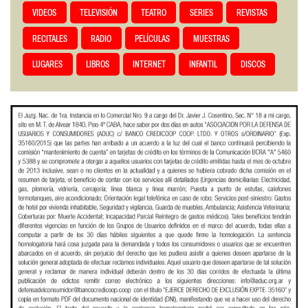
VIDEOS
TELEVISIÓN
TEATRO
SERIES
REVISTAS
RECITALES
RADIO
PELÍCULAS
MUESTRAS
LUGARES
LIBROS
INTERNET
INFANTIL
DISCOS