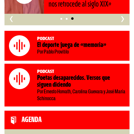
nos retrocede al siglo XIX»
‹
›
Podcast
El deporte juega de «memoria»
Por Pablo Provitilo
Podcast
Poetas desaparecidos. Versos que
siguen diciendo
Por Ernesto Horvath, Carolina Guevara y José María
Schinocca
AGENDA