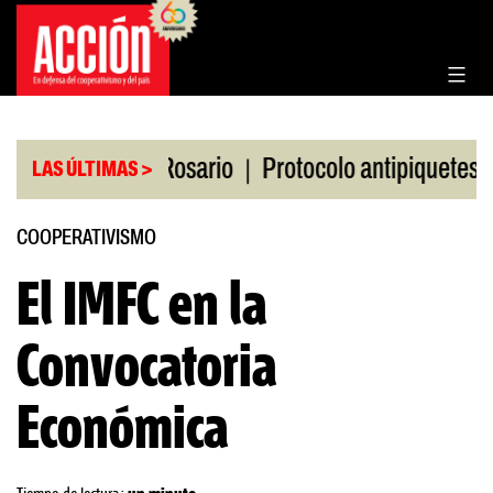
Saltar
al
contenido
|
|
 la Bolsa de Rosario
Protocolo antipiquetes
FA
LAS ÚLTIMAS >
COOPERATIVISMO
El IMFC en la
Convocatoria
Económica