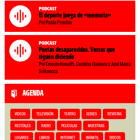
Podcast
El deporte juega de «memoria»
Por Pablo Provitilo
Podcast
Poetas desaparecidos. Versos que
siguen diciendo
Por Ernesto Horvath, Carolina Guevara y José María
Schinocca
AGENDA
VIDEOS
TELEVISIÓN
TEATRO
SERIES
REVISTAS
RECITALES
RADIO
PELÍCULAS
MUESTRAS
LUGARES
LIBROS
INTERNET
INFANTIL
DISCOS