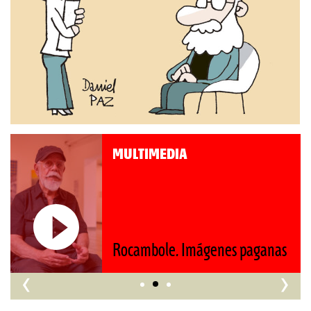
MULTIMEDIA
Roberto Pompa. «La reforma
nos retrocede al siglo XIX»
s
‹
›