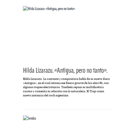
Hilda Lizarazu. «Antigua, pero no tanto».
Hilda Lizarazu. La cantante y compositora habla de su nuevo disco
«Antigua», en el cual retoma ese fresco groove de los años 90, con
algunos toques electrónicos. También repasa su multifacética
carrera y comenta su relación con la naturaleza. El Trap como
nueva instancia del rock argentino.