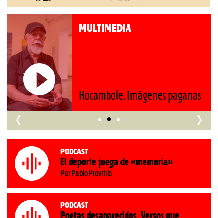
DIA
MULTIMEDIA
Roberto Pomp
e. Imágenes paganas
nos retrocede 
‹
›
Podcast
El deporte juega de «memoria»
Por Pablo Provitilo
Podcast
Poetas desaparecidos. Versos que