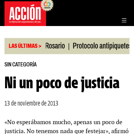
Saltar
al
contenido
|
|
en la Bolsa de Rosario
Protocolo antipiquetes
F
LAS ÚLTIMAS >
SIN CATEGORÍA
Ni un poco de justicia
13 de noviembre de 2013
«No esperábamos mucho, apenas un poco de
justicia. No tenemos nada que festejar», afirmó