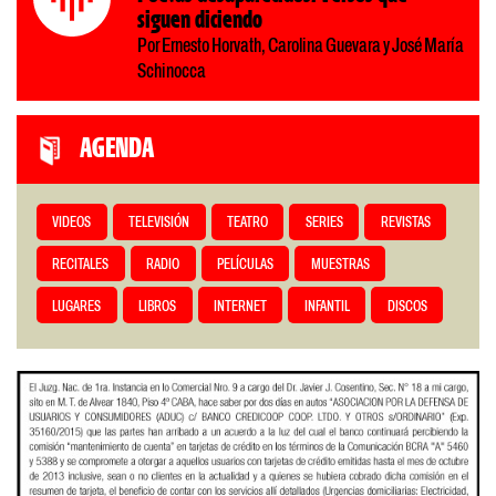
siguen diciendo
Por Ernesto Horvath, Carolina Guevara y José María
Schinocca
AGENDA
VIDEOS
TELEVISIÓN
TEATRO
SERIES
REVISTAS
RECITALES
RADIO
PELÍCULAS
MUESTRAS
LUGARES
LIBROS
INTERNET
INFANTIL
DISCOS