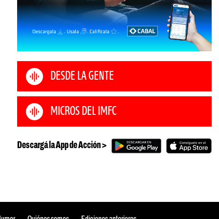
DESDE LA GENTE
MICROS DEL IMFC
Descargá la App de Acción >