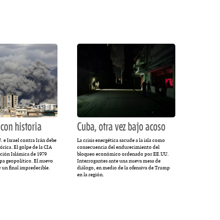
MULTIMEDIA
cción.
Rocambole. Imágenes
ria
paganas
con historia
Cuba, otra vez bajo acoso
. e Israel contra Irán debe
La crisis energética sacude a la isla como
tórica. El golpe de la CIA
consecuencia del endurecimiento del
ución Islámica de 1979
bloqueo económico ordenado por EE.UU.
pa geopolítico. El nuevo
Interrogantes ante una nueva mesa de
 un final impredecible.
diálogo, en medio de la ofensiva de Trump
en la región.