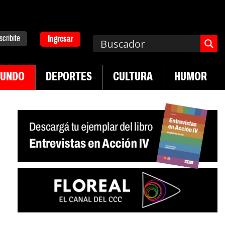
scribite
Ingresar
UNDO
DEPORTES
CULTURA
HUMOR
|
|
e UTEP
Exportaciones del agro
Crece venta de 