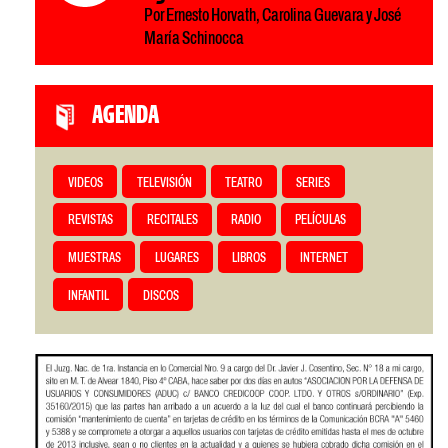
Por Ernesto Horvath, Carolina Guevara y José
María Schinocca
AGENDA
VIDEOS
TELEVISIÓN
TEATRO
SERIES
REVISTAS
RECITALES
RADIO
PELÍCULAS
MUESTRAS
LUGARES
LIBROS
INTERNET
INFANTIL
DISCOS