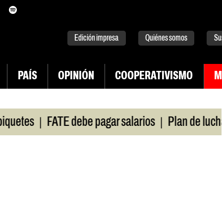
itter
instagram
tiktok
Youtube
Spotify
Edición impresa
Quiénes somos
Su
PAÍS
OPINIÓN
COOPERATIVISMO
M
|
|
etes
FATE debe pagar salarios
Plan de lucha d