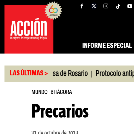
Saltar
tw
facebook
al
contenido
INFORME ESPECIAL
|
Caputo en la Bolsa de Rosario
Protocolo antipiqu
LAS ÚLTIMAS >
MUNDO
|
BITÁCORA
Precarios
31 de octubre de 2013