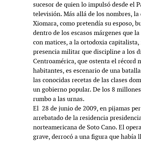
sucesor de quien lo impulsó desde el 
MULTIMEDIA
televisión. Más allá de los nombres, la
Xiomara, como pretendía su esposo, bus
dentro de los escasos márgenes que la 
con matices, a la ortodoxia capitalista,
. «La reforma
60º aniversario de A
presencia militar que discipline a los 
al siglo XIX»
Periodismo con histo
Centroamérica, que ostenta el récord 
habitantes, es escenario de una batalla
las conocidas recetas de las clases dom
un gobierno popular. De los 8 millones
rumbo a las urnas.
El 28 de junio de 2009, en pijamas per
arrebatado de la residencia presidencia
norteamericana de Soto Cano. El operat
grave, derrocó a una figura que había 