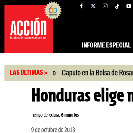
Saltar
tw
facebook
al
contenido
INFORME ESPECIAL
|
 Oriente Medio
Caputo en la Bolsa de Rosario
P
LAS ÚLTIMAS >
Honduras elige
Tiempo de lectura:
6 minutos
9 de octubre de 2013