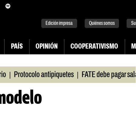
itter
instagram
tiktok
Youtube
Spotify
Edición impresa
Quiénes somos
Su
PAÍS
OPINIÓN
COOPERATIVISMO
M
|
|
rotocolo antipiquetes
FATE debe pagar salarios
 modelo