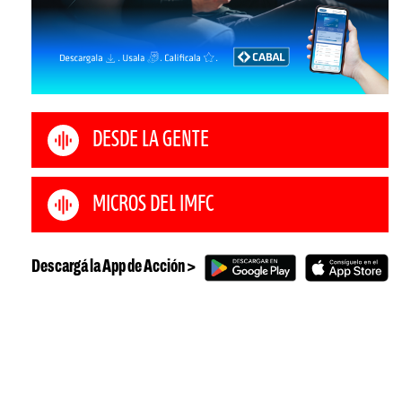
DESDE LA GENTE
MICROS DEL IMFC
Descargá la App de Acción >