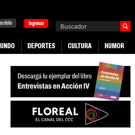
scribite
Ingresar
UNDO
DEPORTES
CULTURA
HUMOR
|
|
Plan de lucha de UTEP
Exportaciones del agro