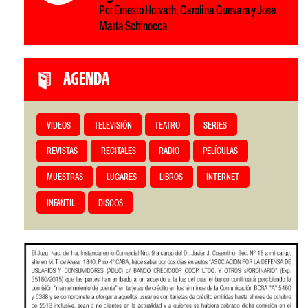
Por Ernesto Horvath, Carolina Guevara y José
María Schinocca
AGENDA
VIDEOS
TELEVISIÓN
TEATRO
SERIES
REVISTAS
RECITALES
RADIO
PELÍCULAS
MUESTRAS
LUGARES
LIBROS
INTERNET
INFANTIL
DISCOS