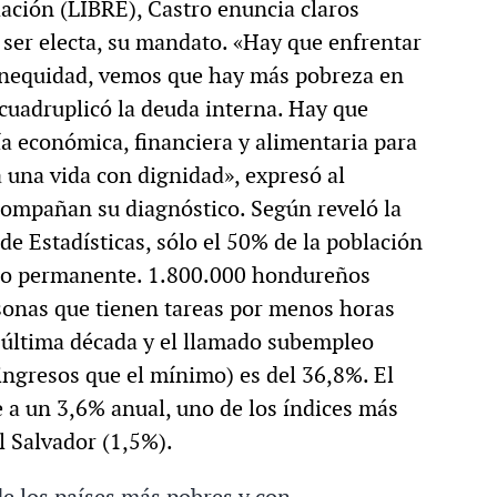
dación (LIBRE), Castro enuncia claros
 ser electa, su mandato. «Hay que enfrentar
a inequidad, vemos que hay más pobreza en
cuadruplicó la deuda interna. Hay que
ía económica, financiera y alimentaria para
una vida con dignidad», expresó al
acompañan su diagnóstico. Según reveló la
de Estadísticas, sólo el 50% de la población
ajo permanente. 1.800.000 hondureños
sonas que tienen tareas por menos horas
a última década y el llamado subempleo
ingresos que el mínimo) es del 36,8%. El
e a un 3,6% anual, uno de los índices más
l Salvador (1,5%).
 los países más pobres y con