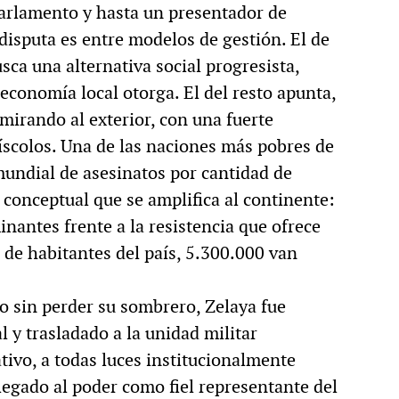
Parlamento y hasta un presentador de
MULTIMEDIA
 disputa es entre modelos de gestión. El de
ca una alternativa social progresista,
economía local otorga. El del resto apunta,
 mirando al exterior, con una fuerte
cción.
Rocambole. Imágenes
díscolos. Una de las naciones más pobres de
ria
paganas
mundial de asesinatos por cantidad de
 conceptual que se amplifica al continente:
inantes frente a la resistencia que ofrece
 de habitantes del país, 5.300.000 van
o sin perder su sombrero, Zelaya fue
l y trasladado a la unidad militar
ivo, a todas luces institucionalmente
llegado al poder como fiel representante del