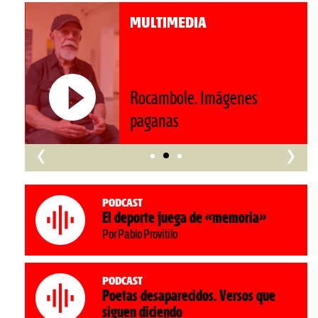
MULTIMEDIA
Roberto Pompa. «La reforma
nos retrocede al siglo XIX»
‹
›
Podcast
El deporte juega de «memoria»
Por Pablo Provitilo
Podcast
Poetas desaparecidos. Versos que
siguen diciendo