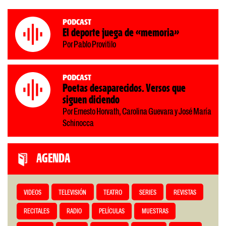
Podcast
El deporte juega de «memoria»
Por Pablo Provitilo
Podcast
Poetas desaparecidos. Versos que
siguen diciendo
Por Ernesto Horvath, Carolina Guevara y José María
Schinocca
AGENDA
VIDEOS
TELEVISIÓN
TEATRO
SERIES
REVISTAS
RECITALES
RADIO
PELÍCULAS
MUESTRAS