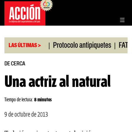
Saltar
al
contenido
|
|
 de Rosario
Protocolo antipiquetes
FATE debe p
LAS ÚLTIMAS >
DE CERCA
Una actriz al natural
Tiempo de lectura:
8 minutos
9 de octubre de 2013