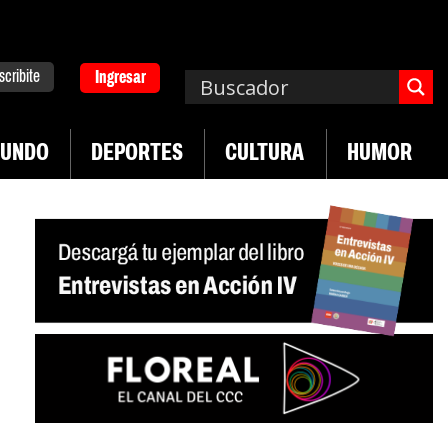
scribite
Ingresar
UNDO
DEPORTES
CULTURA
HUMOR
|
|
lucha de UTEP
Exportaciones del agro
Crece v