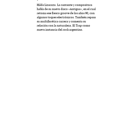
Hilda Lizarazu. La cantante y compositora
MULTIMEDIA
habla de su nuevo disco «Antigua», en el cual
retoma ese fresco groove de los años 90, con
algunos toques electrónicos. También repasa
su multifacética carrera y comenta su
relación con la naturaleza. El Trap como
nueva instancia del rock argentino.
. «La reforma
60º aniversario de A
al siglo XIX»
Periodismo con histo