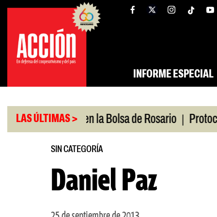
Saltar
tw
facebook
al
contenido
INFORME ESPECIAL
|
Medio
Caputo en la Bolsa de Rosario
Protocolo 
LAS ÚLTIMAS >
SIN CATEGORÍA
Daniel Paz
25 de septiembre de 2013