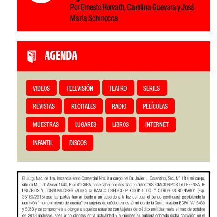
Por Ernesto Horvath, Carolina Guevara y José
María Schinocca
AGENDA
VIDEOS
TELEVISIÓN
TEATRO
SERIES
REVISTAS
RECITALES
RADIO
PELÍCULAS
MUESTRAS
LUGARES
LIBROS
INTERNET
INFANTIL
DISCOS