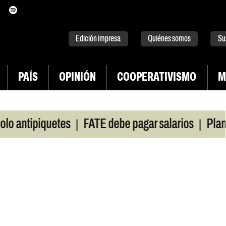
itter
instagram
tiktok
Youtube
Spotify
Edición impresa
Quiénes somos
Su
PAÍS
OPINIÓN
COOPERATIVISMO
M
|
|
antipiquetes
FATE debe pagar salarios
Plan de 