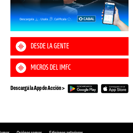
DESDE LA GENTE
MICROS DEL IMFC
Descargá la App de Acción >