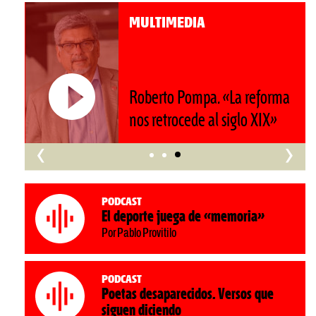
MULTIMEDIA
Roberto Pompa. «La reforma
nos retrocede al siglo XIX»
‹
›
Podcast
El deporte juega de «memoria»
Por Pablo Provitilo
Podcast
Poetas desaparecidos. Versos que
siguen diciendo