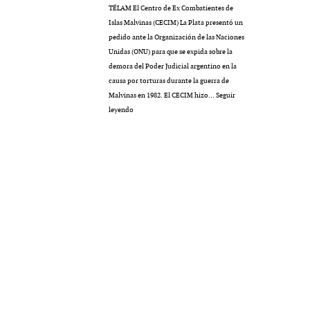
TÉLAM El Centro de Ex Combatientes de
MULTIMEDIA
Islas Malvinas (CECIM) La Plata presentó un
pedido ante la Organización de las Naciones
Unidas (ONU) para que se expida sobre la
demora del Poder Judicial argentino en la
causa por torturas durante la guerra de
cción.
Rocambole. Imágenes
Malvinas en 1982. El CECIM hizo…
Seguir
Ante
leyendo
la
ria
paganas
ONU