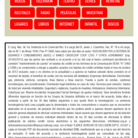
VIDEOS
TELEVISIÓN
TEATRO
SERIES
REVISTAS
RECITALES
RADIO
PELÍCULAS
MUESTRAS
LUGARES
LIBROS
INTERNET
INFANTIL
DISCOS