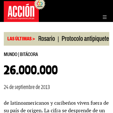
Saltar
al
contenido
|
|
n la Bolsa de Rosario
Protocolo antipiquetes
F
LAS ÚLTIMAS >
MUNDO
|
BITÁCORA
26.000.000
24 de septiembre de 2013
de latinoamericanos y caribeños viven fuera de
su país de origen. La cifra se desprende de un