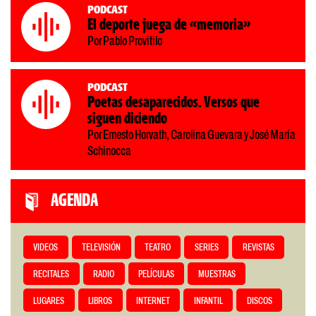
Podcast
El deporte juega de «memoria»
Por Pablo Provitilo
Podcast
Poetas desaparecidos. Versos que
siguen diciendo
Por Ernesto Horvath, Carolina Guevara y José María
Schinocca
AGENDA
VIDEOS
TELEVISIÓN
TEATRO
SERIES
REVISTAS
RECITALES
RADIO
PELÍCULAS
MUESTRAS
LUGARES
LIBROS
INTERNET
INFANTIL
DISCOS