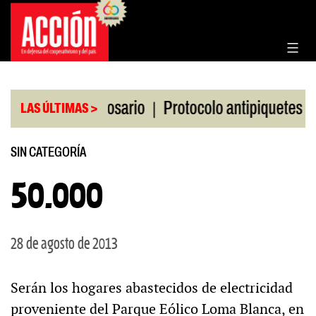
Saltar
al
contenido
|
|
 la Bolsa de Rosario
Protocolo antipiquetes
FA
LAS ÚLTIMAS >
SIN CATEGORÍA
50.000
28 de agosto de 2013
Serán los hogares abastecidos de electricidad
proveniente del Parque Eólico Loma Blanca, en