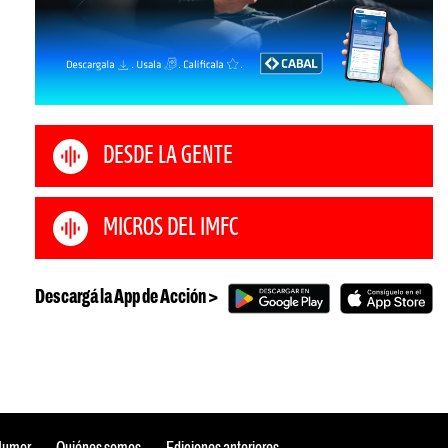
DESDE LA GENTE
MICROS DEL IMFC
Descargá la App de Acción >