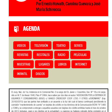
Por Ernesto Horvath, Carolina Guevara y José
María Schinocca
AGENDA
VIDEOS
TELEVISIÓN
TEATRO
SERIES
REVISTAS
RECITALES
RADIO
PELÍCULAS
MUESTRAS
LUGARES
LIBROS
INTERNET
INFANTIL
DISCOS