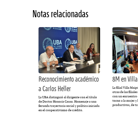
Notas relacionadas
Reconocimiento académico
8M en Vill
a Carlos Heller
La filial Villa Mai
otras de las filia
con un encuentro d
La UBA distinguió al dirigente con el título
torno a la mujer y 
de Doctor Honoris Causa. Homenaje a una
productivos, de tr
fecunda trayectoria social y política iniciada
en el cooperativismo de crédito.