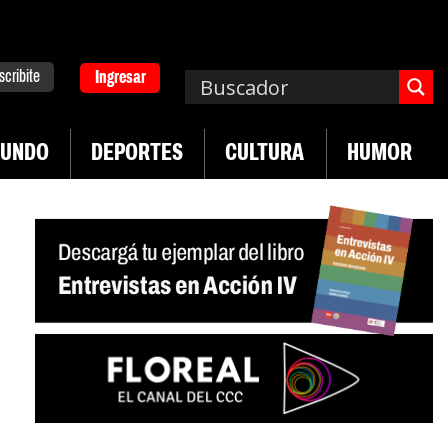
scribite
Ingresar
UNDO
DEPORTES
CULTURA
HUMOR
|
|
ha de UTEP
Exportaciones del agro
Crece venta