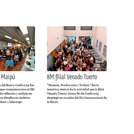
a Maipú
8M filial Venado Tuerto
pú del Banco Credicoop fue
“Mujeres, Producción y Trabajo” fue la
les que conmemoraron el 8M
temática central de la actividad que la filial
e reflexión y análisis en
Venado Tuerto (Santa Fe) de Credicoop
los desafíos en ámbitos
desplegó en ocasión del Día Internacional de
abajo y liderazgo.
la Mujer.