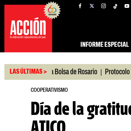
Saltar
tw
facebook
al
contenido
INFORME ESPECIAL
|
io
Caputo en la Bolsa de Rosario
Protocolo anti
LAS ÚLTIMAS >
COOPERATIVISMO
Día de la gratitu
ATICO