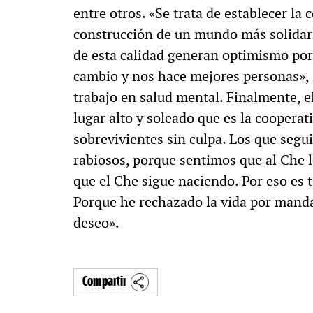
entre otros. «Se trata de establecer la 
MULTIMEDIA
construcción de un mundo más solidari
de esta calidad generan optimismo porq
cambio y nos hace mejores personas», 
. «La reforma
60º aniversario de A
trabajo en salud mental. Finalmente, e
lugar alto y soleado que es la coopera
al siglo XIX»
Periodismo con histo
sobrevivientes sin culpa. Los que seg
rabiosos, porque sentimos que al Che
que el Che sigue naciendo. Por eso es t
Porque he rechazado la vida por manda
deseo».
Compartir