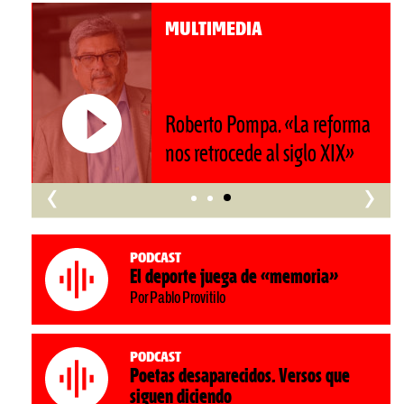
MULTIMEDIA
Roberto Pompa. «La reforma
nos retrocede al siglo XIX»
‹
›
Podcast
El deporte juega de «memoria»
Por Pablo Provitilo
Podcast
Poetas desaparecidos. Versos que
siguen diciendo