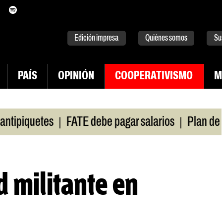
itter
instagram
tiktok
Youtube
Spotify
Edición impresa
Quiénes somos
Su
PAÍS
OPINIÓN
COOPERATIVISMO
M
|
|
piquetes
FATE debe pagar salarios
Plan de luc
d militante en