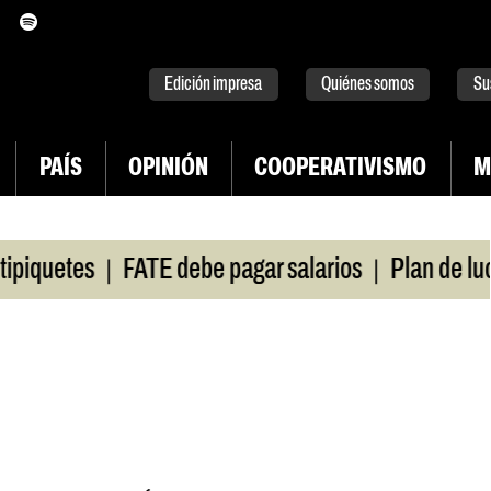
itter
instagram
tiktok
Youtube
Spotify
Edición impresa
Quiénes somos
Su
PAÍS
OPINIÓN
COOPERATIVISMO
M
|
|
quetes
FATE debe pagar salarios
Plan de lucha