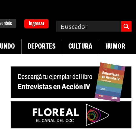
scribite
Ingresar
UNDO
DEPORTES
CULTURA
HUMOR
|
|
 de UTEP
Exportaciones del agro
Crece venta d