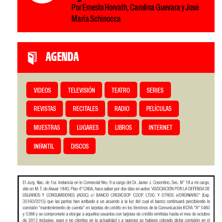
Por Ernesto Horvath, Carolina Guevara y José
María Schinocca
AGENDA
VIDEOS
TELEVISIÓN
TEATRO
SERIES
REVISTAS
RECITALES
RADIO
PELÍCULAS
MUESTRAS
LUGARES
LIBROS
INTERNET
INFANTIL
DISCOS