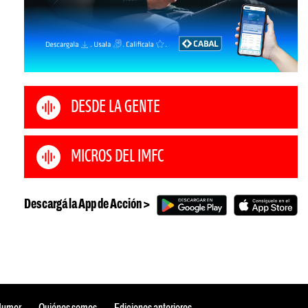
DESDE LA GENTE
MICROS DEL IMFC
Descargá la App de Acción >