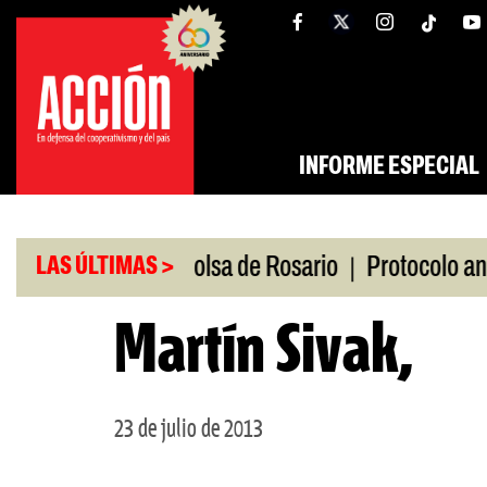
Saltar
tw
facebook
al
contenido
INFORME ESPECIAL
|
Caputo en la Bolsa de Rosario
Protocolo antipi
LAS ÚLTIMAS >
Martín Sivak,
23 de julio de 2013