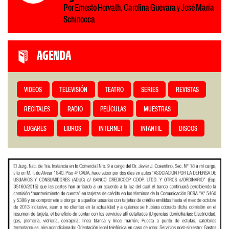
Por Ernesto Horvath, Carolina Guevara y José María
Schinocca
AGENDA
VIDEOS
TELEVISIÓN
TEATRO
SERIES
REVISTAS
RECITALES
RADIO
PELÍCULAS
MUESTRAS
LUGARES
LIBROS
INTERNET
INFANTIL
DISCOS