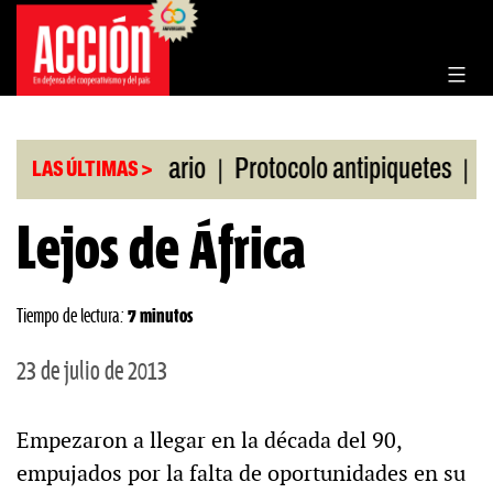
Saltar
al
contenido
|
|
Bolsa de Rosario
Protocolo antipiquetes
FATE de
LAS ÚLTIMAS >
Lejos de África
Tiempo de lectura:
7 minutos
23 de julio de 2013
Empezaron a llegar en la década del 90,
empujados por la falta de oportunidades en su