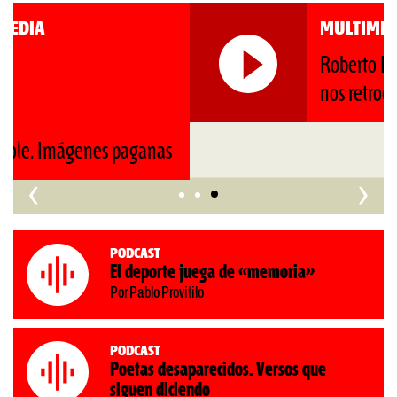
MULTIMEDIA
Roberto Pompa. «La reforma
nos retrocede al siglo XIX»
‹
›
Podcast
El deporte juega de «memoria»
Por Pablo Provitilo
Podcast
Poetas desaparecidos. Versos que
siguen diciendo