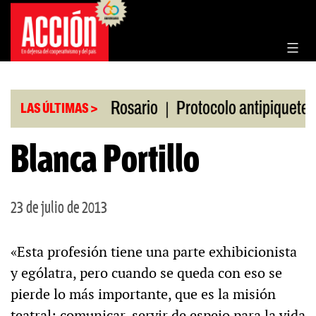
Saltar
al
contenido
|
|
 en la Bolsa de Rosario
Protocolo antipiquetes
LAS ÚLTIMAS >
Blanca Portillo
23 de julio de 2013
«Esta profesión tiene una parte exhibicionista
y ególatra, pero cuando se queda con eso se
pierde lo más importante, que es la misión
teatral: comunicar, servir de espejo para la vida