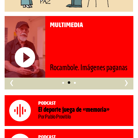
MULTIMEDIA
Rocambole. Imágenes paganas
‹
›
Podcast
El deporte juega de «memoria»
Por Pablo Provitilo
Podcast