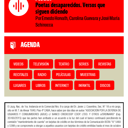
Poetas desaparecidos. Versos que
siguen diciendo
Por Ernesto Horvath, Carolina Guevara y José María
Schinocca
AGENDA
VIDEOS
TELEVISIÓN
TEATRO
SERIES
REVISTAS
RECITALES
RADIO
PELÍCULAS
MUESTRAS
LUGARES
LIBROS
INTERNET
INFANTIL
DISCOS