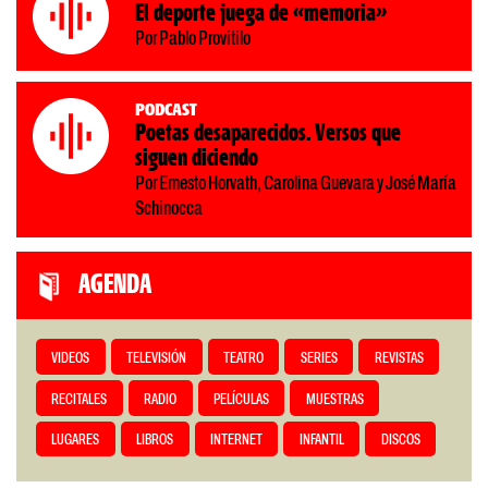
El deporte juega de «memoria»
Por Pablo Provitilo
Podcast
Poetas desaparecidos. Versos que
siguen diciendo
Por Ernesto Horvath, Carolina Guevara y José María
Schinocca
AGENDA
VIDEOS
TELEVISIÓN
TEATRO
SERIES
REVISTAS
RECITALES
RADIO
PELÍCULAS
MUESTRAS
LUGARES
LIBROS
INTERNET
INFANTIL
DISCOS