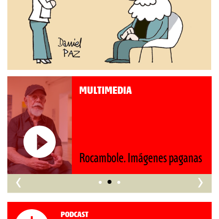
MULTIMEDIA
Roberto Pompa. «La reforma
nos retrocede al siglo XIX»
‹
›
Podcast