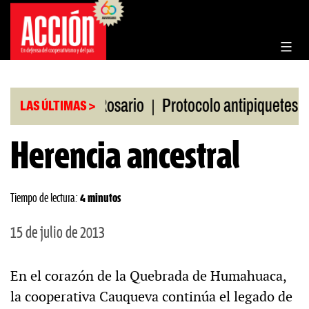
Saltar
al
contenido
|
|
la Bolsa de Rosario
Protocolo antipiquetes
FAT
LAS ÚLTIMAS >
Herencia ancestral
Tiempo de lectura:
4 minutos
15 de julio de 2013
En el corazón de la Quebrada de Humahuaca,
la cooperativa Cauqueva continúa el legado de