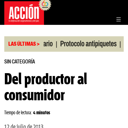
Saltar
al
contenido
|
|
olsa de Rosario
Protocolo antipiquetes
FATE de
LAS ÚLTIMAS >
SIN CATEGORÍA
Del productor al
consumidor
Tiempo de lectura:
4 minutos
12 de julio de 2013