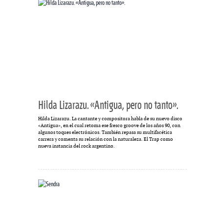
Hilda Lizarazu. «Antigua, pero no tanto».
Hilda Lizarazu. La cantante y compositora habla de su nuevo disco
«Antigua», en el cual retoma ese fresco groove de los años 90, con
algunos toques electrónicos. También repasa su multifacética
carrera y comenta su relación con la naturaleza. El Trap como
nueva instancia del rock argentino.