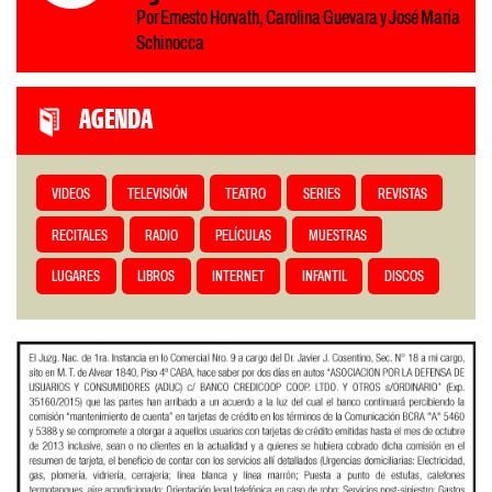
Por Ernesto Horvath, Carolina Guevara y José María
Schinocca
AGENDA
VIDEOS
TELEVISIÓN
TEATRO
SERIES
REVISTAS
RECITALES
RADIO
PELÍCULAS
MUESTRAS
LUGARES
LIBROS
INTERNET
INFANTIL
DISCOS