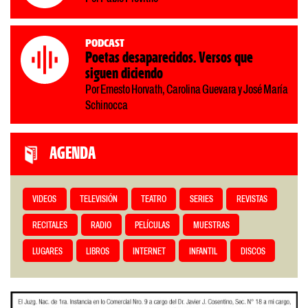
Podcast
Poetas desaparecidos. Versos que
siguen diciendo
Por Ernesto Horvath, Carolina Guevara y José María
Schinocca
AGENDA
VIDEOS
TELEVISIÓN
TEATRO
SERIES
REVISTAS
RECITALES
RADIO
PELÍCULAS
MUESTRAS
LUGARES
LIBROS
INTERNET
INFANTIL
DISCOS