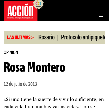
Saltar
al
contenido
|
|
en la Bolsa de Rosario
Protocolo antipiquetes
LAS ÚLTIMAS >
OPINIÓN
Rosa Montero
12 de julio de 2013
«Si uno tiene la suerte de vivir lo suficiente, en
cada vida humana hay varias vidas. Uno se