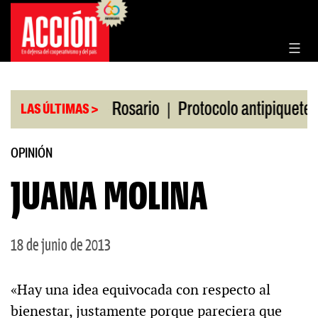
Saltar
al
contenido
|
|
en la Bolsa de Rosario
Protocolo antipiquetes
LAS ÚLTIMAS >
OPINIÓN
JUANA MOLINA
18 de junio de 2013
«Hay una idea equivocada con respecto al
bienestar, justamente porque pareciera que