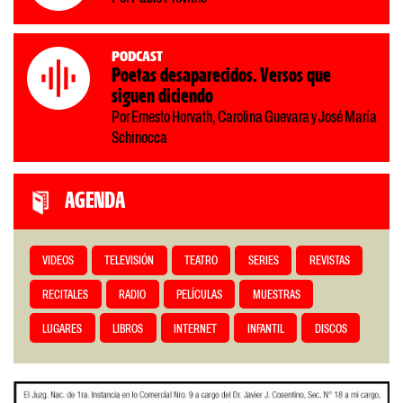
Podcast
Poetas desaparecidos. Versos que
siguen diciendo
Por Ernesto Horvath, Carolina Guevara y José María
Schinocca
AGENDA
VIDEOS
TELEVISIÓN
TEATRO
SERIES
REVISTAS
RECITALES
RADIO
PELÍCULAS
MUESTRAS
LUGARES
LIBROS
INTERNET
INFANTIL
DISCOS