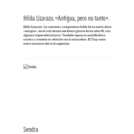
Hilda Lizarazu. «Antigua, pero no tanto».
Hilda Lizarazu. La cantante y compositora habla de su nuevo disco
«Antigua», en el cual retoma ese fresco groove de los años 90, con
algunos toques electrónicos. También repasa su multifacética
carrera y comenta su relación con la naturaleza. El Trap como
nueva instancia del rock argentino.
Sendra