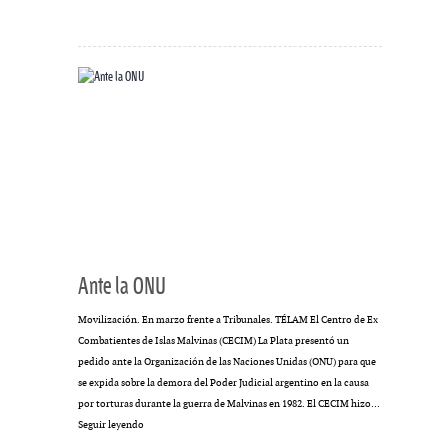
Ante la ONU
Movilización. En marzo frente a Tribunales. TÉLAM El Centro de Ex
Combatientes de Islas Malvinas (CECIM) La Plata presentó un
pedido ante la Organización de las Naciones Unidas (ONU) para que
se expida sobre la demora del Poder Judicial argentino en la causa
por torturas durante la guerra de Malvinas en 1982. El CECIM hizo…
Ante
Seguir leyendo
la
ONU