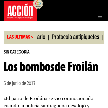
Saltar
al
contenido
|
|
a Bolsa de Rosario
Protocolo antipiquetes
FATE
LAS ÚLTIMAS >
SIN CATEGORÍA
Los bombosde Froilán
6 de junio de 2013
«El patio de Froilán» se vio conmocionado
cuando la policía santiagueña desalojó y