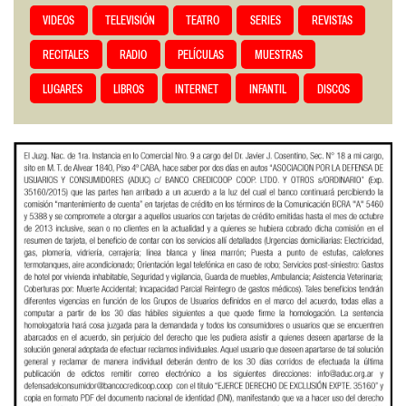
VIDEOS
TELEVISIÓN
TEATRO
SERIES
REVISTAS
RECITALES
RADIO
PELÍCULAS
MUESTRAS
LUGARES
LIBROS
INTERNET
INFANTIL
DISCOS