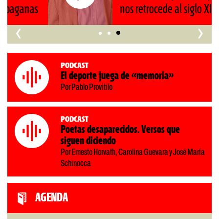
nos retrocede al siglo XIX»
‹
›
Podcast
El deporte juega de «memoria»
Por Pablo Provitilo
Podcast
Poetas desaparecidos. Versos que
siguen diciendo
Por Ernesto Horvath, Carolina Guevara y José María
Schinocca
AGENDA