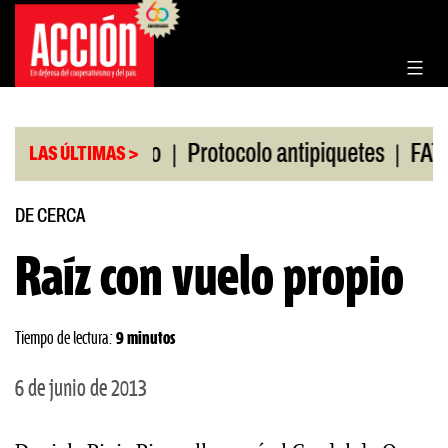
Saltar
al
contenido
|
|
sa de Rosario
Protocolo antipiquetes
FATE debe
LAS ÚLTIMAS >
DE CERCA
Raíz con vuelo propio
Tiempo de lectura:
9 minutos
6 de junio de 2013