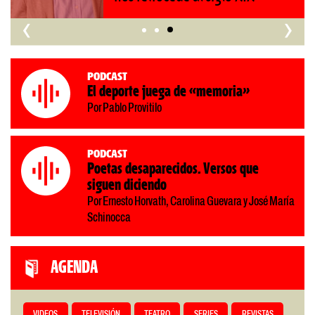
‹
›
Podcast
El deporte juega de «memoria»
Por Pablo Provitilo
Podcast
Poetas desaparecidos. Versos que
siguen diciendo
Por Ernesto Horvath, Carolina Guevara y José María
Schinocca
AGENDA
VIDEOS
TELEVISIÓN
TEATRO
SERIES
REVISTAS