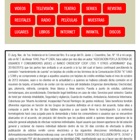
VIDEOS
TELEVISIÓN
TEATRO
SERIES
REVISTAS
RECITALES
RADIO
PELÍCULAS
MUESTRAS
LUGARES
LIBROS
INTERNET
INFANTIL
DISCOS