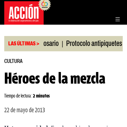
Saltar
al
contenido
|
|
la Bolsa de Rosario
Protocolo antipiquetes
FAT
LAS ÚLTIMAS >
CULTURA
Héroes de la mezcla
Tiempo de lectura:
2 minutos
22 de mayo de 2013