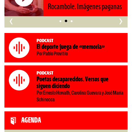
‹
›
Podcast
El deporte juega de «memoria»
Por Pablo Provitilo
Podcast
Poetas desaparecidos. Versos que
siguen diciendo
Por Ernesto Horvath, Carolina Guevara y José María
Schinocca
AGENDA