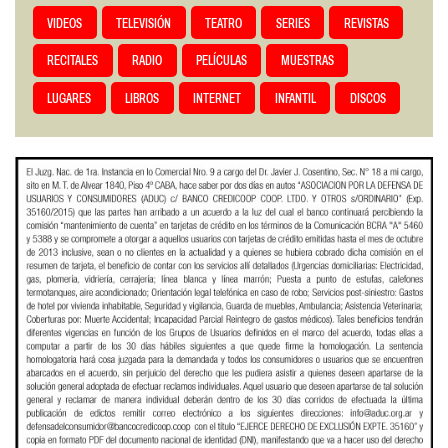
VIDEOS
TELEVISIÓN
TEATRO
SERIES
REVISTAS
RECITALES
RADIO
PELÍCULAS
MUESTRAS
LUGARES
LIBROS
INTERNET
INFANTIL
DISCOS