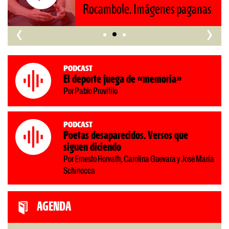
‹
›
Podcast
El deporte juega de «memoria»
Por Pablo Provitilo
Podcast
Poetas desaparecidos. Versos que
siguen diciendo
Por Ernesto Horvath, Carolina Guevara y José María
Schinocca
AGENDA