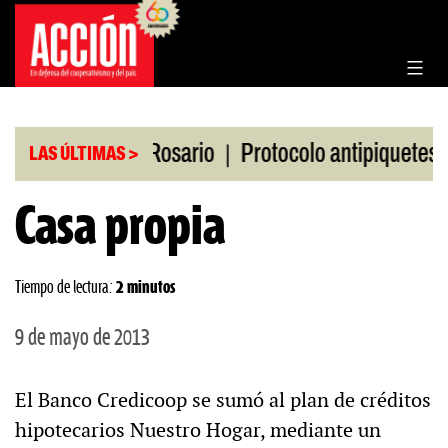
Saltar
al
contenido
|
|
la Bolsa de Rosario
Protocolo antipiquetes
FAT
LAS ÚLTIMAS >
Casa propia
Tiempo de lectura:
2 minutos
9 de mayo de 2013
El Banco Credicoop se sumó al plan de créditos
hipotecarios Nuestro Hogar, mediante un