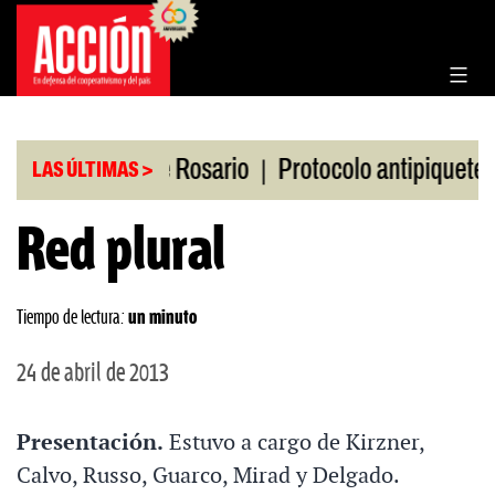
Saltar
al
contenido
|
|
en la Bolsa de Rosario
Protocolo antipiquetes
LAS ÚLTIMAS >
Red plural
Tiempo de lectura:
un minuto
24 de abril de 2013
Presentación.
Estuvo a cargo de Kirzner,
Calvo, Russo, Guarco, Mirad y Delgado.