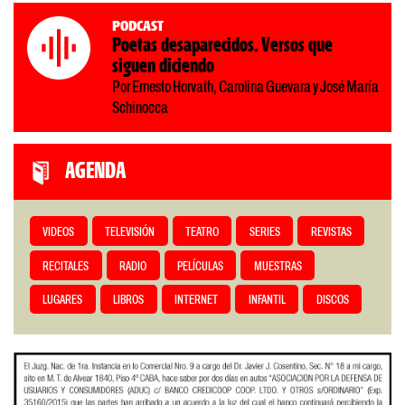
Podcast
Poetas desaparecidos. Versos que
siguen diciendo
Por Ernesto Horvath, Carolina Guevara y José María
Schinocca
AGENDA
VIDEOS
TELEVISIÓN
TEATRO
SERIES
REVISTAS
RECITALES
RADIO
PELÍCULAS
MUESTRAS
LUGARES
LIBROS
INTERNET
INFANTIL
DISCOS