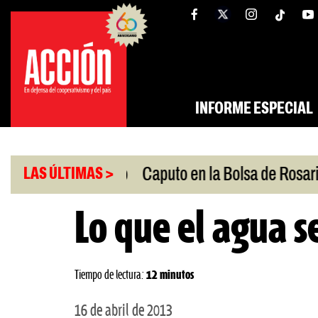
Saltar
tw
facebook
al
contenido
INFORME ESPECIAL
|
 Oriente Medio
Caputo en la Bolsa de Rosario
Pr
LAS ÚLTIMAS >
Lo que el agua s
Tiempo de lectura:
12 minutos
16 de abril de 2013