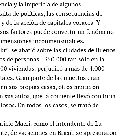
encia y la impericia de algunos
MULTIMEDIA
falta de políticas, las consecuencias de
y de la acción de capitales voraces. Y
esos factores puede convertir un fenómeno
 dimensiones inconmensurables.
cción.
Rocambole. Imágenes
abril se abatió sobre las ciudades de Buenos
ria
paganas
les de personas –350.000 tan sólo en la
00 viviendas, perjudicó a más de 4.000
tales. Gran parte de las muertos eran
en sus propias casas, otros murieron
sus autos, que la corriente llevó con furia
losos. En todos los casos, se trató de
ricio Macri, como el intendente de La
te, de vacaciones en Brasil, se apresuraron