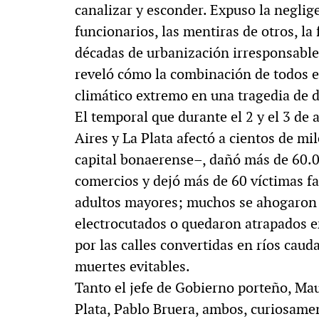
canalizar y esconder. Expuso la neglig
MULTIMEDIA
funcionarios, las mentiras de otros, la 
décadas de urbanización irresponsable 
reveló cómo la combinación de todos 
climático extremo en una tragedia de
. «La reforma
60º aniversario de A
El temporal que durante el 2 y el 3 de 
al siglo XIX»
Periodismo con histo
Aires y La Plata afectó a cientos de mi
capital bonaerense–, dañó más de 60.0
comercios y dejó más de 60 víctimas fa
adultos mayores; muchos se ahogaron 
electrocutados o quedaron atrapados en 
por las calles convertidas en ríos cauda
muertes evitables.
Tanto el jefe de Gobierno porteño, Mau
Plata, Pablo Bruera, ambos, curiosamen