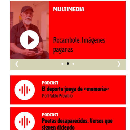
MULTIMEDIA
Roberto Pompa. «La reforma
nos retrocede al siglo XIX»
‹
›
Podcast
El deporte juega de «memoria»
Por Pablo Provitilo
Podcast
Poetas desaparecidos. Versos que
siguen diciendo