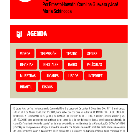
Por Ernesto Horvath, Carolina Guevara y José
María Schinocca
AGENDA
VIDEOS
TELEVISIÓN
TEATRO
SERIES
REVISTAS
RECITALES
RADIO
PELÍCULAS
MUESTRAS
LUGARES
LIBROS
INTERNET
INFANTIL
DISCOS