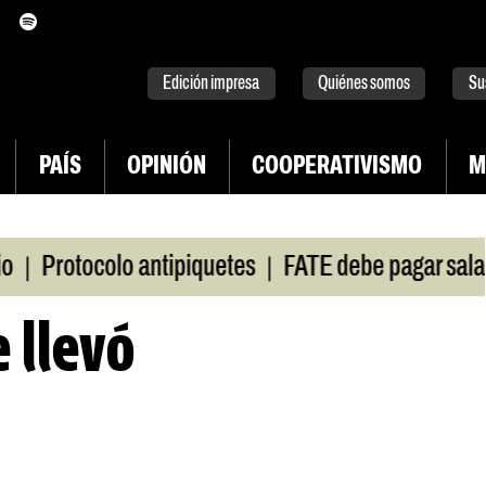
itter
instagram
tiktok
Youtube
Spotify
Edición impresa
Quiénes somos
Su
PAÍS
OPINIÓN
COOPERATIVISMO
M
|
|
otocolo antipiquetes
FATE debe pagar salarios
e llevó