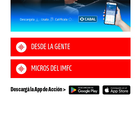
DESDE LA GENTE
MICROS DEL IMFC
Descargá la App de Acción >