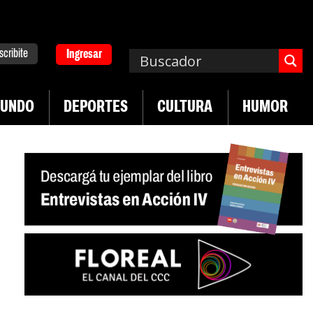
scribite
Ingresar
UNDO
DEPORTES
CULTURA
HUMOR
|
|
Plan de lucha de UTEP
Exportaciones del agro