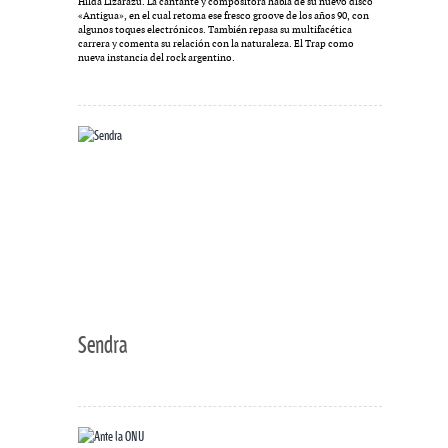
Hilda Lizarazu. La cantante y compositora habla de su nuevo disco
«Antigua», en el cual retoma ese fresco groove de los años 90, con
algunos toques electrónicos. También repasa su multifacética
carrera y comenta su relación con la naturaleza. El Trap como
nueva instancia del rock argentino.
Sendra