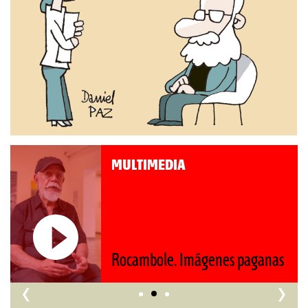
MULTIMEDIA
Roberto Pompa. «La reforma
as
nos retrocede al siglo XIX»
‹
›