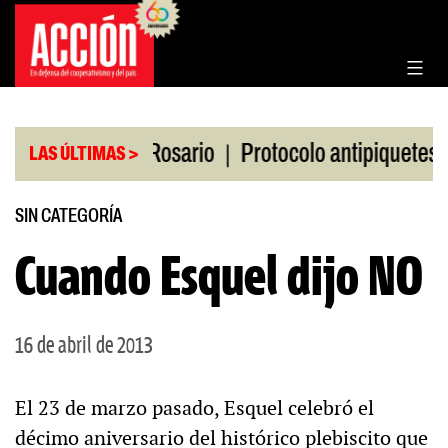
Saltar
al
contenido
|
|
n la Bolsa de Rosario
Protocolo antipiquetes
F
LAS ÚLTIMAS >
SIN CATEGORÍA
Cuando Esquel dijo NO
16 de abril de 2013
El 23 de marzo pasado, Esquel celebró el
décimo aniversario del histórico plebiscito que