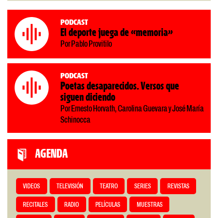
Podcast
El deporte juega de «memoria»
Por Pablo Provitilo
Podcast
Poetas desaparecidos. Versos que
siguen diciendo
Por Ernesto Horvath, Carolina Guevara y José María
Schinocca
AGENDA
VIDEOS
TELEVISIÓN
TEATRO
SERIES
REVISTAS
RECITALES
RADIO
PELÍCULAS
MUESTRAS