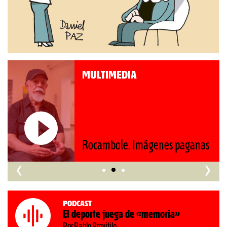
MULTIMEDIA
Roberto Pompa. «La reforma
s
nos retrocede al siglo XIX»
‹
›
Podcast
El deporte juega de «memoria»
Por Pablo Provitilo