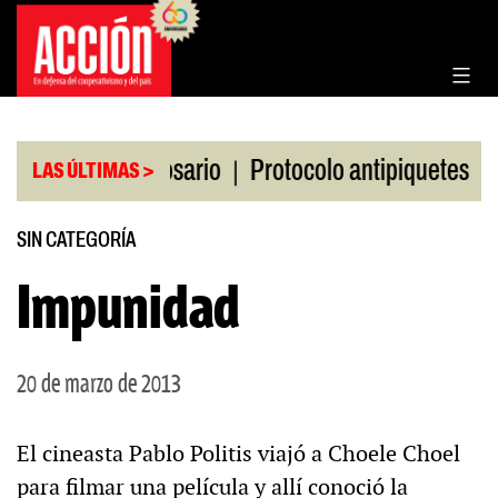
Saltar
al
contenido
|
|
la Bolsa de Rosario
Protocolo antipiquetes
FAT
LAS ÚLTIMAS >
SIN CATEGORÍA
Impunidad
20 de marzo de 2013
El cineasta Pablo Politis viajó a Choele Choel
para filmar una película y allí conoció la