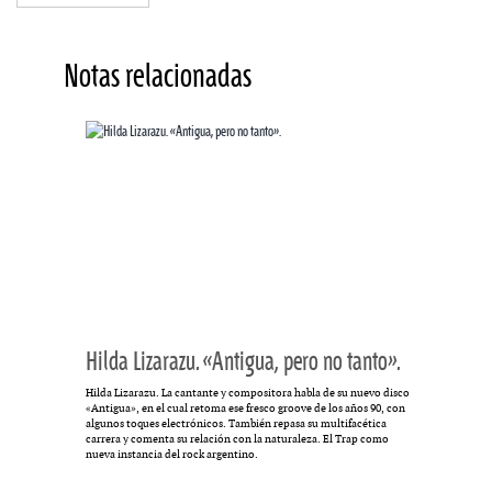
Notas relacionadas
Hilda Lizarazu. «Antigua, pero no tanto».
Hilda Lizarazu. La cantante y compositora habla de su nuevo disco
«Antigua», en el cual retoma ese fresco groove de los años 90, con
algunos toques electrónicos. También repasa su multifacética
carrera y comenta su relación con la naturaleza. El Trap como
nueva instancia del rock argentino.