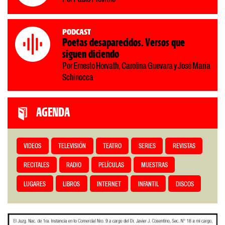
Podcast
Poetas desaparecidos. Versos que
siguen diciendo
Por Ernesto Horvath, Carolina Guevara y José María
Schinocca
AGENDA
VIDEOS
TELEVISIÓN
TEATRO
SERIES
REVISTAS
RECITALES
RADIO
PELÍCULAS
MUESTRAS
LUGARES
LIBROS
INTERNET
INFANTIL
DISCOS