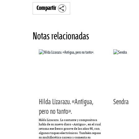
Compartir
MULTIMEDIA
Notas relacionadas
. «La reforma
60º aniversario de A
al siglo XIX»
Periodismo con histo
Hilda Lizarazu. «Antigua,
Sendra
pero no tanto».
Hilda Lizarazu. La cantante y compositora
habla de su nuevo disco «Antigua», en el cual
retoma ese fresco groove de los años 90, con
algunos toques electrónicos. También repasa
su multifacética carrera y comenta su