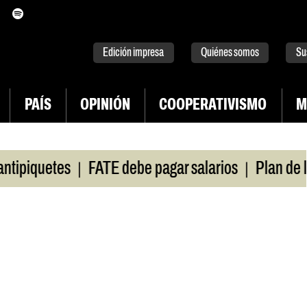
itter
instagram
tiktok
Youtube
Spotify
Edición impresa
Quiénes somos
Su
PAÍS
OPINIÓN
COOPERATIVISMO
M
|
|
iquetes
FATE debe pagar salarios
Plan de luch