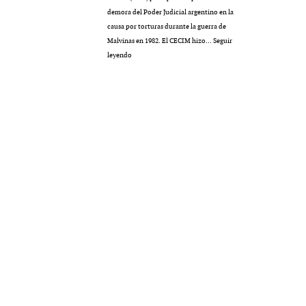
demora del Poder Judicial argentino en la
causa por torturas durante la guerra de
Malvinas en 1982. El CECIM hizo…
Seguir
Ante
leyendo
la
ONU