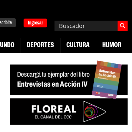
scribite
Ingresar
UNDO
DEPORTES
CULTURA
HUMOR
|
|
a de UTEP
Exportaciones del agro
Crece venta