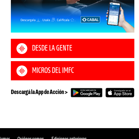
DESDE LA GENTE
MICROS DEL IMFC
Descargá la App de Acción >