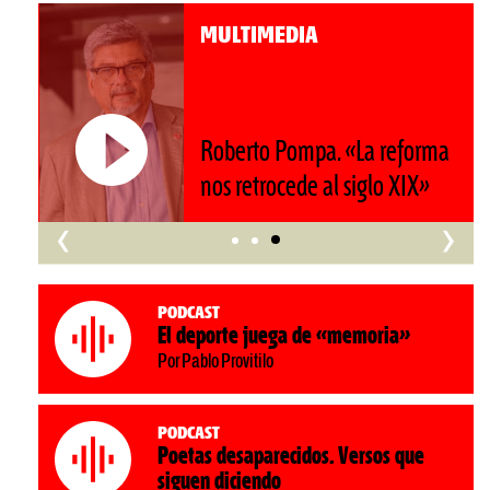
MULTIMEDIA
Roberto Pompa. «La reforma
nos retrocede al siglo XIX»
‹
›
Podcast
El deporte juega de «memoria»
Por Pablo Provitilo
Podcast
Poetas desaparecidos. Versos que
siguen diciendo