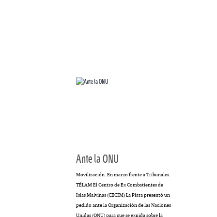
MULTIMEDIA
cción.
Rocambole. Imágenes
ria
paganas
Ante la ONU
Movilización. En marzo frente a Tribunales.
TÉLAM El Centro de Ex Combatientes de
Islas Malvinas (CECIM) La Plata presentó un
pedido ante la Organización de las Naciones
Unidas (ONU) para que se expida sobre la