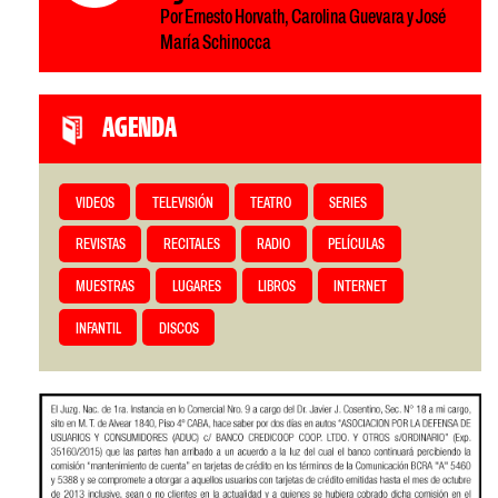
Por Ernesto Horvath, Carolina Guevara y José
María Schinocca
AGENDA
VIDEOS
TELEVISIÓN
TEATRO
SERIES
REVISTAS
RECITALES
RADIO
PELÍCULAS
MUESTRAS
LUGARES
LIBROS
INTERNET
INFANTIL
DISCOS