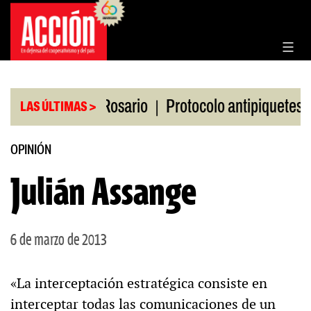
Saltar
al
contenido
|
|
n la Bolsa de Rosario
Protocolo antipiquetes
F
LAS ÚLTIMAS >
OPINIÓN
Julián Assange
6 de marzo de 2013
«La interceptación estratégica consiste en
interceptar todas las comunicaciones de un