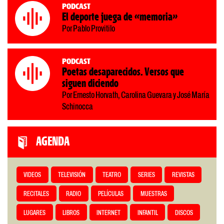
Podcast
El deporte juega de «memoria»
Por Pablo Provitilo
Podcast
Poetas desaparecidos. Versos que
siguen diciendo
Por Ernesto Horvath, Carolina Guevara y José María
Schinocca
AGENDA
VIDEOS
TELEVISIÓN
TEATRO
SERIES
REVISTAS
RECITALES
RADIO
PELÍCULAS
MUESTRAS
LUGARES
LIBROS
INTERNET
INFANTIL
DISCOS