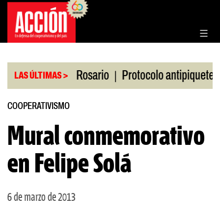
Saltar
al
contenido
|
|
n la Bolsa de Rosario
Protocolo antipiquetes
F
LAS ÚLTIMAS >
COOPERATIVISMO
Mural conmemorativo
en Felipe Solá
6 de marzo de 2013