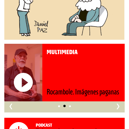
MULTIMEDIA
Roberto Pompa. «La refo
s paganas
nos retrocede al siglo XIX
‹
›
Podcast