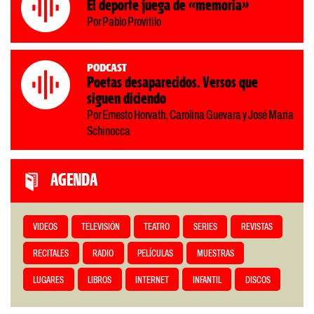
El deporte juega de «memoria»
Por Pablo Provitilo
Podcast
Poetas desaparecidos. Versos que
siguen diciendo
Por Ernesto Horvath, Carolina Guevara y José María
Schinocca
AGENDA
VIDEOS
TELEVISIÓN
TEATRO
SERIES
REVISTAS
RECITALES
RADIO
PELÍCULAS
MUESTRAS
LUGARES
LIBROS
INTERNET
INFANTIL
DISCOS