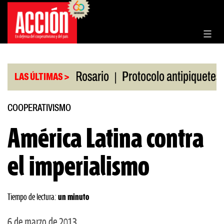
Saltar
al
contenido
|
|
 la Bolsa de Rosario
Protocolo antipiquetes
FA
LAS ÚLTIMAS >
COOPERATIVISMO
América Latina contra
el imperialismo
Tiempo de lectura:
un minuto
6 de marzo de 2013