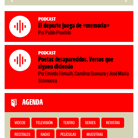
Podcast
El deporte juega de «memoria»
Por Pablo Provitilo
Podcast
Poetas desaparecidos. Versos que
siguen diciendo
Por Ernesto Horvath, Carolina Guevara y José María
Schinocca
AGENDA
VIDEOS
TELEVISIÓN
TEATRO
SERIES
REVISTAS
RECITALES
RADIO
PELÍCULAS
MUESTRAS