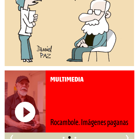
MULTIMEDIA
Roberto Pompa. «La reforma
nos retrocede al siglo XIX»
‹
›