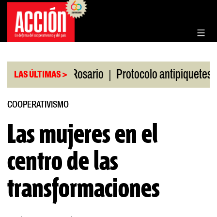
Saltar
al
contenido
|
|
 la Bolsa de Rosario
Protocolo antipiquetes
FA
LAS ÚLTIMAS >
COOPERATIVISMO
Las mujeres en el
centro de las
transformaciones