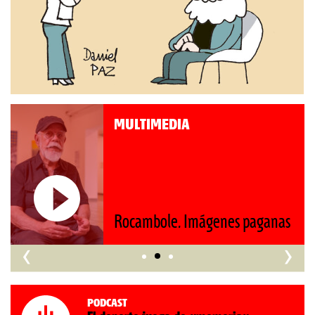
MULTIMEDIA
Roberto Pompa. «La reforma
s
nos retrocede al siglo XIX»
‹
›
Podcast