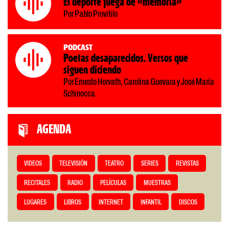
El deporte juega de «memoria»
Por Pablo Provitilo
Podcast
Poetas desaparecidos. Versos que
siguen diciendo
Por Ernesto Horvath, Carolina Guevara y José María
Schinocca
AGENDA
VIDEOS
TELEVISIÓN
TEATRO
SERIES
REVISTAS
RECITALES
RADIO
PELÍCULAS
MUESTRAS
LUGARES
LIBROS
INTERNET
INFANTIL
DISCOS