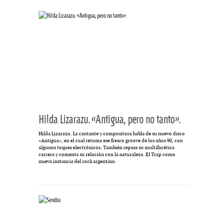
Hilda Lizarazu. «Antigua, pero no tanto».
Hilda Lizarazu. La cantante y compositora habla de su nuevo disco
«Antigua», en el cual retoma ese fresco groove de los años 90, con
algunos toques electrónicos. También repasa su multifacética
carrera y comenta su relación con la naturaleza. El Trap como
nueva instancia del rock argentino.