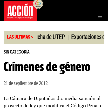
Saltar
al
contenido
|
|
os
Plan de lucha de UTEP
Exportaciones del ag
LAS ÚLTIMAS >
SIN CATEGORÍA
Crímenes de género
21 de septiembre de 2012
La Cámara de Diputados dio media sanción al
proyecto de ley que modifica el Código Penal e