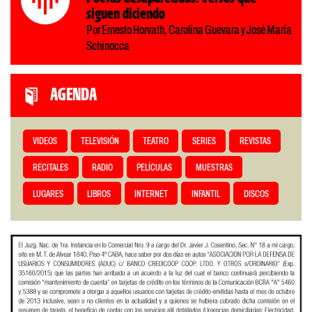
siguen diciendo
Por Ernesto Horvath, Carolina Guevara y José María
Schinocca
AGENDA
VIDEOS
TELEVISIÓN
TEATRO
SERIES
REVISTAS
RECITALES
RADIO
PELÍCULAS
MUESTRAS
LUGARES
LIBROS
INTERNET
INFANTIL
DISCOS