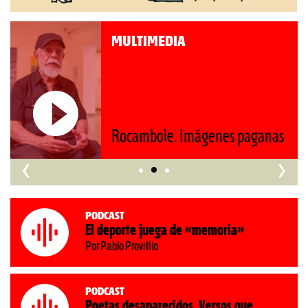
MULTIMEDIA
Roberto Pompa. «La reforma
nas
nos retrocede al siglo XIX»
‹
›
Podcast
El deporte juega de «memoria»
Por Pablo Provitilo
Podcast
Poetas desaparecidos. Versos que