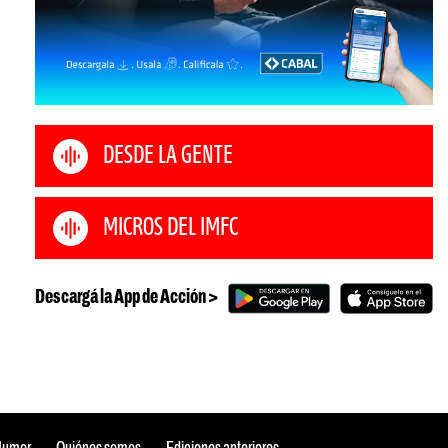
DESDE LA GENTE
MICROS DEL IMFC
Descargá la App de Acción >