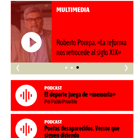
MULTIMEDIA
Roberto Pompa. «La reforma
nos retrocede al siglo XIX»
‹
›
Podcast
El deporte juega de «memoria»
Por Pablo Provitilo
Podcast
Poetas desaparecidos. Versos que
siguen diciendo