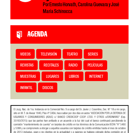
Por Ernesto Horvath, Carolina Guevara y José
María Schinocca
AGENDA
VIDEOS
TELEVISIÓN
TEATRO
SERIES
REVISTAS
RECITALES
RADIO
PELÍCULAS
MUESTRAS
LUGARES
LIBROS
INTERNET
INFANTIL
DISCOS