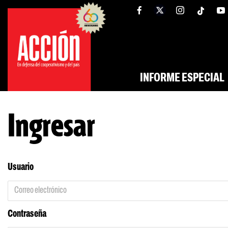
Saltar
tw
facebook
al
contenido
INFORME ESPECIAL
Ingresar
Usuario
Contraseña